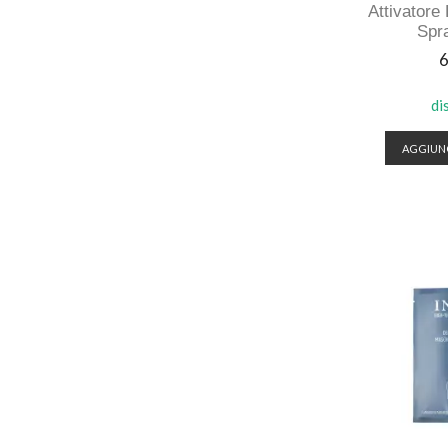
Attivatore
Spr
P
6
di
AGGIUNG