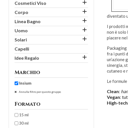

Cosmetici Viso

Corpo
diventato u

Linea Bagno
I prodotti 

Uomo
non è solo 
piacere nel

Solari
Packaging a
Capelli
fra i punti

Idee Regalo
un’azione
sinergia, s
cutaneo e r
Marchio
Le formule
Insìum
Clean
:
han
Annulla filtro per questo gruppo
Vegan
: tu
High-tech
Formato
15 ml
30 ml