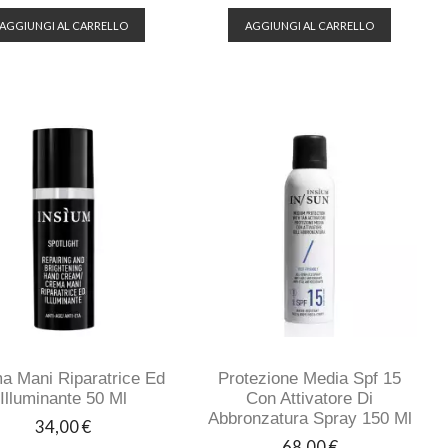
AGGIUNGI AL CARRELLO
AGGIUNGI AL CARRELLO
a Mani Riparatrice Ed
Protezione Media Spf 15
Illuminante 50 Ml
Con Attivatore Di
Abbronzatura Spray 150 Ml
Prezzo
34,00 €
Prezzo
68,00 €