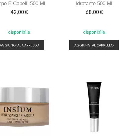
rpo E Capelli 500 Ml
Idratante 500 Ml
Prezzo
Prezzo
42,00 €
68,00 €
disponibile
disponibile
AGGIUNGI AL CARRELLO
AGGIUNGI AL CARRELLO