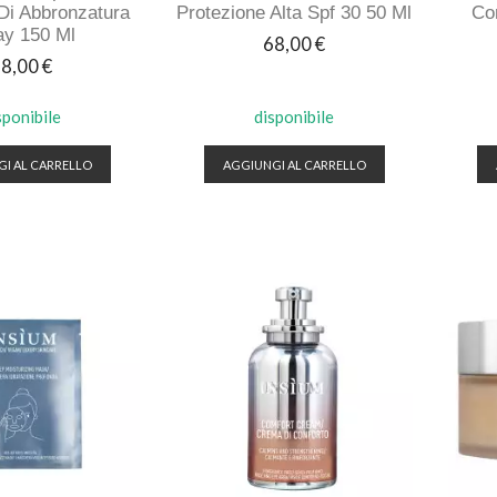
 Di Abbronzatura
Protezione Alta Spf 30 50 Ml
Co
ay 150 Ml
Prezzo
68,00 €
rezzo
8,00 €
sponibile
disponibile
I AL CARRELLO
AGGIUNGI AL CARRELLO