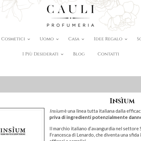
Cosmetici
Uomo
Casa
Idee Regalo
S
I Più Desiderati
Blog
Contatti
Insìum
Insìum
è una linea tutta italiana dalla effica
priva di ingredienti potenzialmente dannos
Il marchio italiano d’avangurdia nel settore S
Francesca di Lenardo, che diventa una sfida 
efficaci e semplici.