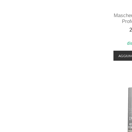
Mascher
Prof
P
2
di
AGGIUNG