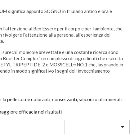
IUM significa appunto SOGNO in friulano antico e ora è
 l’attenzione al Ben Essere per il corpo e per l’ambiente, che
n rivolgere l’attenzione alla persona, all’esperienza del
e.
i sprechi, molecole brevettate e una costante ricerca sono
ium Booster Complex” un complesso di ingredienti che esercita
OACETYL TRIPEPTIDE-2 e MOSSCELL
NO.1 che, lavorando in
TM
ucendo in modo significativo i segni dell’invecchiamento
r la pelle come coloranti, conservanti, siliconi o oli minerali
ggiore efficacia nei risultati
