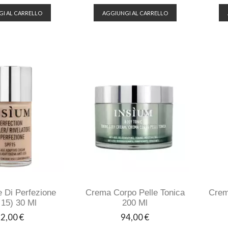
I AL CARRELLO
AGGIUNGI AL CARRELLO
e Di Perfezione
Crema Corpo Pelle Tonica
Crem
 15) 30 Ml
200 Ml
rezzo
Prezzo
2,00 €
94,00 €