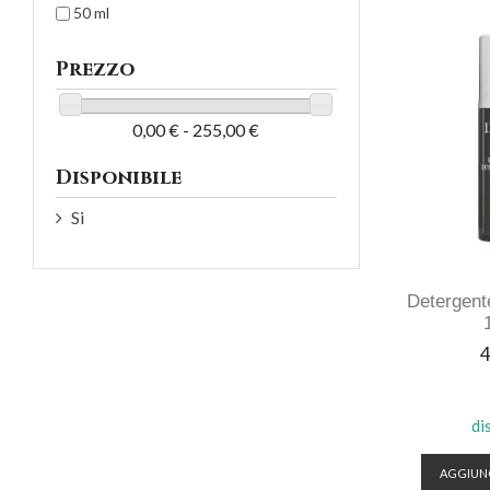
50 ml
Prezzo
0,00 € - 255,00 €
Disponibile
Si
Detergente
P
4
di
AGGIUNG