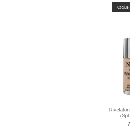
AGGIUNG
Rivelator
(spf
P
7