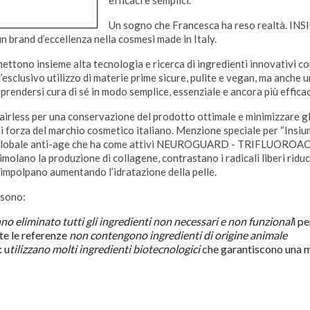
Un sogno che Francesca ha reso realtà. INS
n brand d’eccellenza nella cosmesi made in Italy.
mettono insieme alta tecnologia e ricerca di ingredienti innovativi con
l’esclusivo utilizzo di materie prime sicure, pulite e vegan, ma anche u
 prendersi cura di sé in modo semplice, essenziale e ancora più efficac
irless per una conservazione del prodotto ottimale e minimizzare gl
 di forza del marchio cosmetico italiano. Menzione speciale per “Ins
 globale anti-age che ha come attivi NEUROGUARD - TRIFLUOR
timolano la produzione di collagene, contrastano i radicali liberi rid
impolpano aumentando l’idratazione della pelle.
 sono:
no eliminato tutti gli ingredienti non necessari e non funzional
i pe
tte le referenze
non contengono ingredienti di origine animale
: u
tilizzano molti ingredienti biotecnologici
che garantiscono una ma