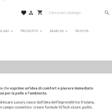
shopping_cart
favorite


olari
Prodotti
Marchi
Novità
cia che
esprime un'idea di comfort e piacere immediato
i per la pelle e l'ambiente.
kincare Luxury, nasce dall’idea dell’imprenditrice friulana,
in campo cosmetico: creare formule HiTech sicure, pulite,