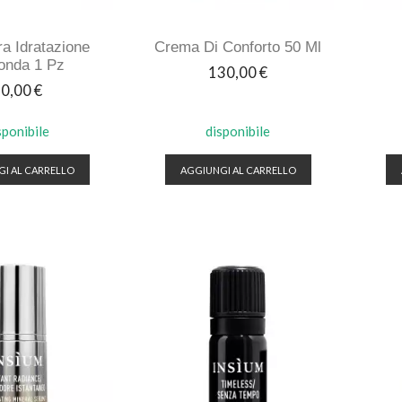
a Idratazione
Crema Di Conforto 50 Ml
onda 1 Pz
Prezzo
130,00 €
rezzo
0,00 €
sponibile
disponibile
I AL CARRELLO
AGGIUNGI AL CARRELLO