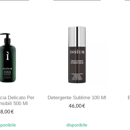
ia Delicato Per
Detergente Sublime 100 Ml
B
nsibili 500 Ml
Prezzo
46,00 €
rezzo
8,00 €
sponibile
disponibile