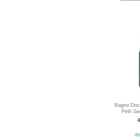
Bagno Docc
Pelli Se
P
4
di