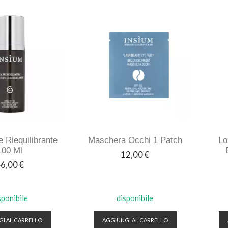
 Riequilibrante
Maschera Occhi 1 Patch
Lo
100 Ml
Prezzo
12,00 €
rezzo
6,00 €
sponibile
disponibile
I AL CARRELLO
AGGIUNGI AL CARRELLO