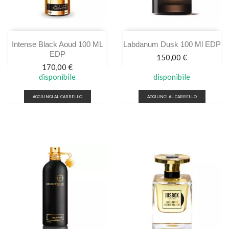
Intense Black Aoud 100 ML
Labdanum Dusk 100 Ml EDP
EDP
Prezzo
150,00 €
Prezzo
170,00 €
disponibile
disponibile
AGGIUNGI AL CARRELLO
AGGIUNGI AL CARRELLO