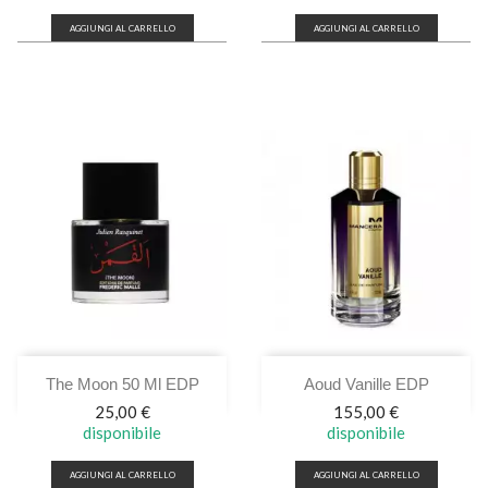
AGGIUNGI AL CARRELLO
AGGIUNGI AL CARRELLO
The Moon 50 Ml EDP
Aoud Vanille EDP
Prezzo
Prezzo
25,00 €
155,00 €
disponibile
disponibile
AGGIUNGI AL CARRELLO
AGGIUNGI AL CARRELLO