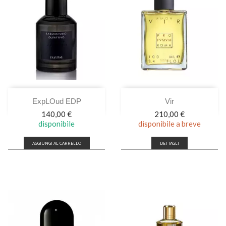
ExpLOud EDP
Vir
Prezzo
Prezzo
140,00 €
210,00 €
disponibile
disponibile a breve
AGGIUNGI AL CARRELLO
DETTAGLI