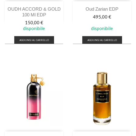
OUDH ACCORD & GOLD
Oud Zarian EDP
100 Ml EDP
Prezzo
495,00 €
Prezzo
150,00 €
disponibile
disponibile
AGGIUNGI AL CARRELLO
AGGIUNGI AL CARRELLO