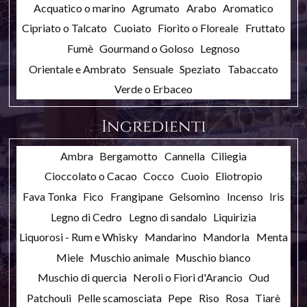
Acquatico o marino
Agrumato
Arabo
Aromatico
Cipriato o Talcato
Cuoiato
Fiorito o Floreale
Fruttato
Fumè
Gourmand o Goloso
Legnoso
Orientale e Ambrato
Sensuale
Speziato
Tabaccato
Verde o Erbaceo
Ingredienti
Ambra
Bergamotto
Cannella
Ciliegia
Cioccolato o Cacao
Cocco
Cuoio
Eliotropio
Fava Tonka
Fico
Frangipane
Gelsomino
Incenso
Iris
Legno di Cedro
Legno di sandalo
Liquirizia
Liquorosi - Rum e Whisky
Mandarino
Mandorla
Menta
Miele
Muschio animale
Muschio bianco
Muschio di quercia
Neroli o Fiori d'Arancio
Oud
Patchouli
Pelle scamosciata
Pepe
Riso
Rosa
Tiarè