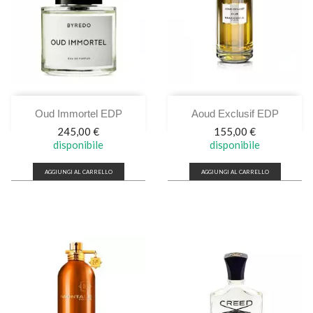
Oud Immortel EDP
Aoud Exclusif EDP
Prezzo
Prezzo
245,00 €
155,00 €
disponibile
disponibile
AGGIUNGI AL CARRELLO
AGGIUNGI AL CARRELLO