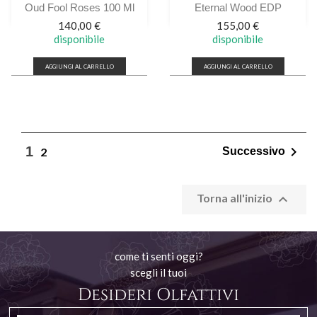
Oud Fool Roses 100 Ml
Eternal Wood EDP
Prezzo
Prezzo
140,00 €
155,00 €
disponibile
disponibile
AGGIUNGI AL CARRELLO
AGGIUNGI AL CARRELLO

1
2
Successivo

Torna all'inizio
come ti senti oggi?
scegli il tuoi
Desideri Olfattivi