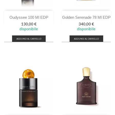
Oudyssee 100 Ml EDP
Golden Serenade 78 Ml EDP
Prezzo
Prezzo
130,00 €
340,00 €
disponibile
disponibile
AGGIUNGI AL CARRELLO
AGGIUNGI AL CARRELLO