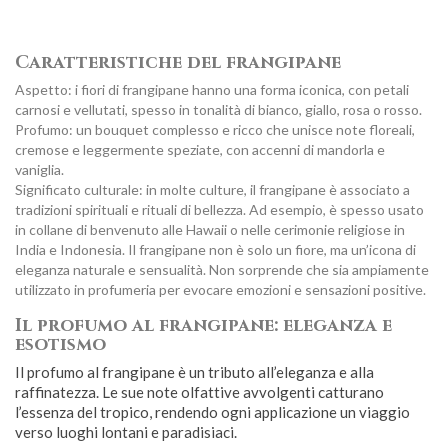
Caratteristiche del frangipane
Aspetto: i fiori di frangipane hanno una forma iconica, con petali
carnosi e vellutati, spesso in tonalità di bianco, giallo, rosa o rosso.
Profumo: un bouquet complesso e ricco che unisce note floreali,
cremose e leggermente speziate, con accenni di mandorla e
vaniglia.
Significato culturale: in molte culture, il frangipane è associato a
tradizioni spirituali e rituali di bellezza. Ad esempio, è spesso usato
in collane di benvenuto alle Hawaii o nelle cerimonie religiose in
India e Indonesia. Il frangipane non è solo un fiore, ma un’icona di
eleganza naturale e sensualità. Non sorprende che sia ampiamente
utilizzato in profumeria per evocare emozioni e sensazioni positive.
Il profumo al frangipane: eleganza e
esotismo
Il profumo al frangipane è un tributo all’eleganza e alla
raffinatezza. Le sue note olfattive avvolgenti catturano
l’essenza del tropico, rendendo ogni applicazione un viaggio
verso luoghi lontani e paradisiaci.