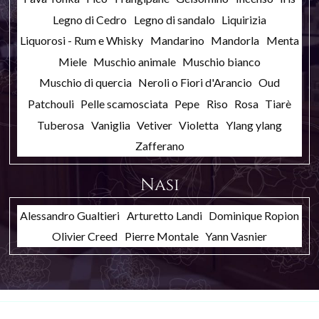
Legno di Cedro
Legno di sandalo
Liquirizia
Liquorosi - Rum e Whisky
Mandarino
Mandorla
Menta
Miele
Muschio animale
Muschio bianco
Muschio di quercia
Neroli o Fiori d'Arancio
Oud
Patchouli
Pelle scamosciata
Pepe
Riso
Rosa
Tiarè
Tuberosa
Vaniglia
Vetiver
Violetta
Ylang ylang
Zafferano
Nasi
Alessandro Gualtieri
Arturetto Landi
Dominique Ropion
Olivier Creed
Pierre Montale
Yann Vasnier