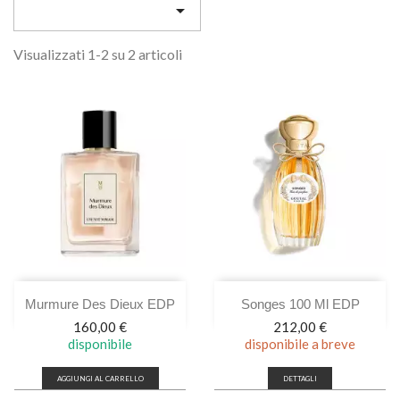

Visualizzati 1-2 su 2 articoli
Murmure Des Dieux EDP
Songes 100 Ml EDP
Prezzo
Prezzo
160,00 €
212,00 €
disponibile
disponibile a breve
AGGIUNGI AL CARRELLO
DETTAGLI