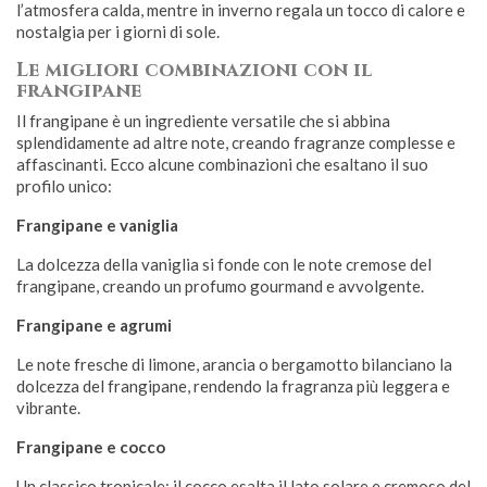
l’atmosfera calda, mentre in inverno regala un tocco di calore e
nostalgia per i giorni di sole.
Le migliori combinazioni con il
frangipane
Il frangipane è un ingrediente versatile che si abbina
splendidamente ad altre note, creando fragranze complesse e
affascinanti. Ecco alcune combinazioni che esaltano il suo
profilo unico:
Frangipane e vaniglia
La dolcezza della vaniglia si fonde con le note cremose del
frangipane, creando un profumo gourmand e avvolgente.
Frangipane e agrumi
Le note fresche di limone, arancia o bergamotto bilanciano la
dolcezza del frangipane, rendendo la fragranza più leggera e
vibrante.
Frangipane e cocco
Un classico tropicale: il cocco esalta il lato solare e cremoso del