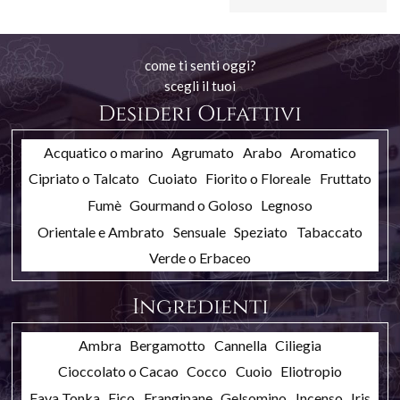
come ti senti oggi?
scegli il tuoi
Desideri Olfattivi
Acquatico o marino
Agrumato
Arabo
Aromatico
Cipriato o Talcato
Cuoiato
Fiorito o Floreale
Fruttato
Fumè
Gourmand o Goloso
Legnoso
Orientale e Ambrato
Sensuale
Speziato
Tabaccato
Verde o Erbaceo
Ingredienti
Ambra
Bergamotto
Cannella
Ciliegia
Cioccolato o Cacao
Cocco
Cuoio
Eliotropio
Fava Tonka
Fico
Frangipane
Gelsomino
Incenso
Iris