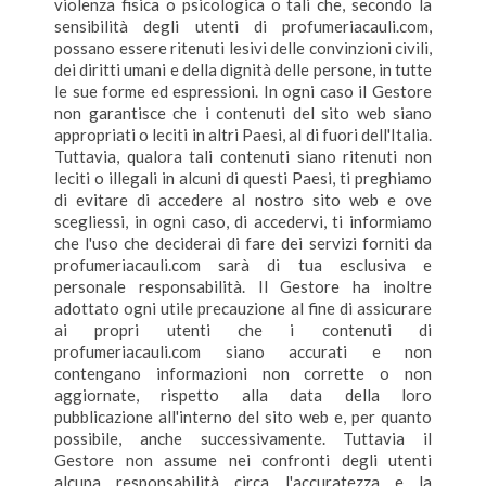
violenza fisica o psicologica o tali che, secondo la
sensibilità degli utenti di profumeriacauli.com,
possano essere ritenuti lesivi delle convinzioni civili,
dei diritti umani e della dignità delle persone, in tutte
le sue forme ed espressioni. In ogni caso il Gestore
non garantisce che i contenuti del sito web siano
appropriati o leciti in altri Paesi, al di fuori dell'Italia.
Tuttavia, qualora tali contenuti siano ritenuti non
leciti o illegali in alcuni di questi Paesi, ti preghiamo
di evitare di accedere al nostro sito web e ove
scegliessi, in ogni caso, di accedervi, ti informiamo
che l'uso che deciderai di fare dei servizi forniti da
profumeriacauli.com sarà di tua esclusiva e
personale responsabilità. Il Gestore ha inoltre
adottato ogni utile precauzione al fine di assicurare
ai propri utenti che i contenuti di
profumeriacauli.com siano accurati e non
contengano informazioni non corrette o non
aggiornate, rispetto alla data della loro
pubblicazione all'interno del sito web e, per quanto
possibile, anche successivamente. Tuttavia il
Gestore non assume nei confronti degli utenti
alcuna responsabilità circa l'accuratezza e la