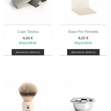
Copri Testina
Base Per Pennello
Prezzo
Prezzo
4,00 €
4,00 €
disponibile
disponibile
AGGIUNGI AL CARRELLO
AGGIUNGI AL CARRELLO