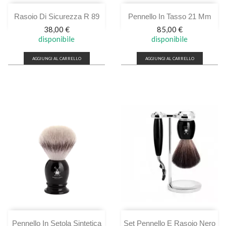
Rasoio Di Sicurezza R 89
Pennello In Tasso 21 Mm
Prezzo
Prezzo
38,00 €
85,00 €
disponibile
disponibile
AGGIUNGI AL CARRELLO
AGGIUNGI AL CARRELLO
Pennello In Setola Sintetica
Set Pennello E Rasoio Nero