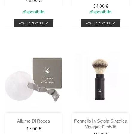
Prezzo
45,00 €
Prezzo
54,00 €
disponibile
disponibile
AGGIUNGI AL CARRELLO
AGGIUNGI AL CARRELLO
Allume Di Rocca
Pennello In Setola Sintetica
Viaggio 31m536
Prezzo
17,00 €