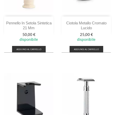
Pennello In Setola Sintetica
Ciotola Metallo Cromato
21 Mm
Lucido
Prezzo
Prezzo
50,00 €
25,00 €
disponibile
disponibile
AGGIUNGI AL CARRELLO
AGGIUNGI AL CARRELLO