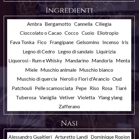
Ingredienti
Ambra
Bergamotto
Cannella
Ciliegia
Cioccolato o Cacao
Cocco
Cuoio
Eliotropio
Fava Tonka
Fico
Frangipane
Gelsomino
Incenso
Iris
Legno di Cedro
Legno di sandalo
Liquirizia
Liquorosi - Rum e Whisky
Mandarino
Mandorla
Menta
Miele
Muschio animale
Muschio bianco
Muschio di quercia
Neroli o Fiori d'Arancio
Oud
Patchouli
Pelle scamosciata
Pepe
Riso
Rosa
Tiarè
Tuberosa
Vaniglia
Vetiver
Violetta
Ylang ylang
Zafferano
Nasi
Alessandro Gualtieri
Arturetto Landi
Dominique Ropion