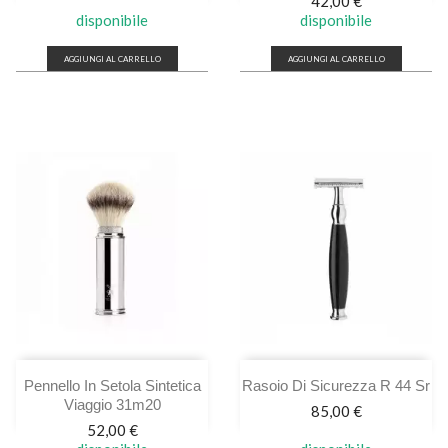
Prezzo
42,00 €
disponibile
disponibile
AGGIUNGI AL CARRELLO
AGGIUNGI AL CARRELLO
Pennello In Setola Sintetica
Rasoio Di Sicurezza R 44 Sr
Viaggio 31m20
Prezzo
85,00 €
Prezzo
52,00 €