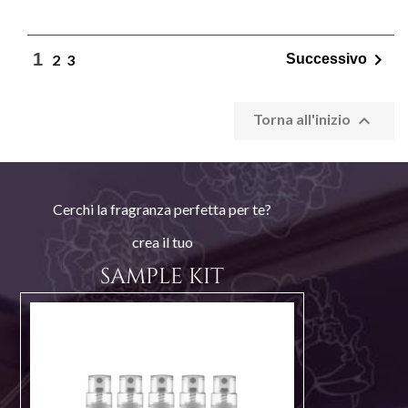

1
2
3
Successivo

Torna all'inizio
Cerchi la fragranza perfetta per te?
crea il tuo
SAMPLE KIT