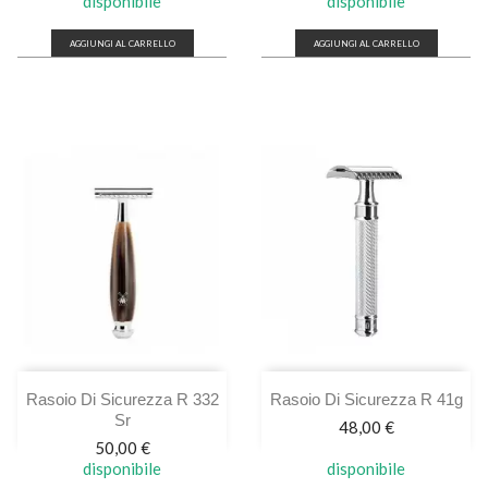
disponibile
disponibile
AGGIUNGI AL CARRELLO
AGGIUNGI AL CARRELLO
Rasoio Di Sicurezza R 332
Rasoio Di Sicurezza R 41g
Sr
Prezzo
48,00 €
Prezzo
50,00 €
disponibile
disponibile