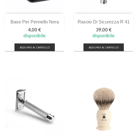
Base Per Pennello Nera
Rasoio Di Sicurezza R 41
Prezzo
Prezzo
4,00 €
39,00 €
disponibile
disponibile
AGGIUNGI AL CARRELLO
AGGIUNGI AL CARRELLO