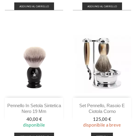
AGGIUNGI AL CARRELLO
AGGIUNGI AL CARRELLO
Pennello In Setola Sintetica
Set Pennello, Rasoio E
Nero 19 Mm
Ciotola Corno
Prezzo
Prezzo
40,00 €
125,00 €
disponibile
disponibile a breve