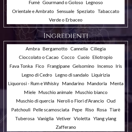
Fumè
Gourmand o Goloso
Legnoso
Orientale e Ambrato
Sensuale
Speziato
Tabaccato
Verde o Erbaceo
Ingredienti
Ambra
Bergamotto
Cannella
Ciliegia
Cioccolato o Cacao
Cocco
Cuoio
Eliotropio
Fava Tonka
Fico
Frangipane
Gelsomino
Incenso
Iris
Legno di Cedro
Legno di sandalo
Liquirizia
Liquorosi - Rum e Whisky
Mandarino
Mandorla
Menta
Miele
Muschio animale
Muschio bianco
Muschio di quercia
Neroli o Fiori d'Arancio
Oud
Patchouli
Pelle scamosciata
Pepe
Riso
Rosa
Tiarè
Tuberosa
Vaniglia
Vetiver
Violetta
Ylang ylang
Zafferano