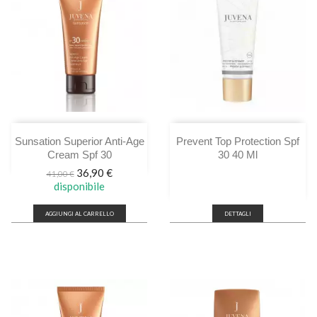
Sunsation Superior Anti-Age
Prevent Top Protection Spf
Cream Spf 30
30 40 Ml
Prezzo
Prezzo
36,90 €
41,00 €
base
disponibile
AGGIUNGI AL CARRELLO
DETTAGLI