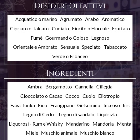
Desideri Olfattivi
Acquatico o marino
Agrumato
Arabo
Aromatico
Cipriato o Talcato
Cuoiato
Fiorito o Floreale
Fruttato
Fumè
Gourmand o Goloso
Legnoso
Orientale e Ambrato
Sensuale
Speziato
Tabaccato
Verde o Erbaceo
Ingredienti
Ambra
Bergamotto
Cannella
Ciliegia
Cioccolato o Cacao
Cocco
Cuoio
Eliotropio
Fava Tonka
Fico
Frangipane
Gelsomino
Incenso
Iris
Legno di Cedro
Legno di sandalo
Liquirizia
Liquorosi - Rum e Whisky
Mandarino
Mandorla
Menta
Miele
Muschio animale
Muschio bianco