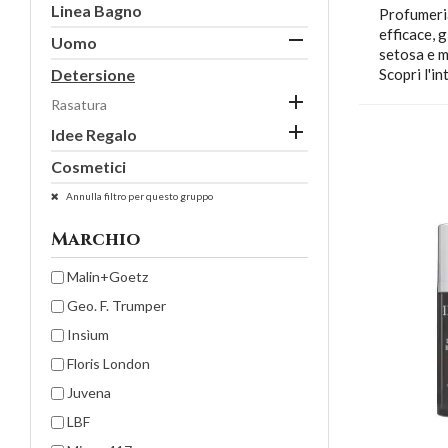
Linea Bagno
Profumeria
efficace, g

Uomo
setosa e m
Detersione
Scopri l'in

Rasatura

Idee Regalo
Cosmetici
Annulla filtro per questo gruppo
Marchio
Malin+Goetz
Geo. F. Trumper
Insìum
Floris London
Juvena
LBF