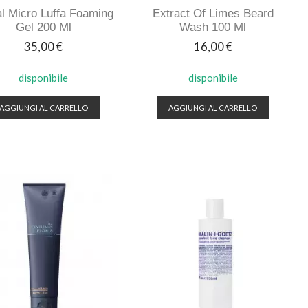
al Micro Luffa Foaming
Extract Of Limes Beard
Gel 200 Ml
Wash 100 Ml
Prezzo
Prezzo
35,00 €
16,00 €
disponibile
disponibile
AGGIUNGI AL CARRELLO
AGGIUNGI AL CARRELLO