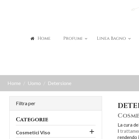
Home
Profumi
Linea Bagno
Home
Uomo
Detersione
Filtra per
DETE
Cosme
Categorie
La cura del

I
trattamen
Cosmetici Viso
rendendo i