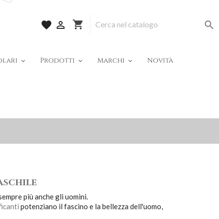
shopping_cart
favorite


olari
Prodotti
Marchi
Novità
aschile
 sempre più anche gli uomini.
icanti
potenziano il fascino e la bellezza dell'uomo,