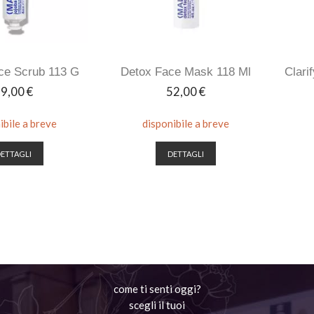
ce Scrub 113 G
Detox Face Mask 118 Ml
Clari
rezzo
Prezzo
9,00 €
52,00 €
ibile a breve
disponibile a breve
ETTAGLI
DETTAGLI
come ti senti oggi?
scegli il tuoi