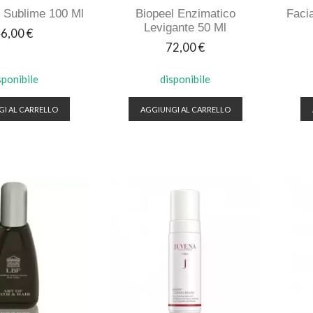
 Sublime 100 Ml
Biopeel Enzimatico
Faci
Levigante 50 Ml
rezzo
6,00 €
Prezzo
72,00 €
sponibile
disponibile
I AL CARRELLO
AGGIUNGI AL CARRELLO