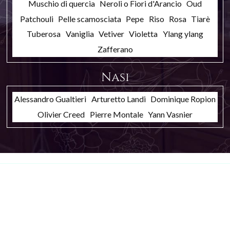
Muschio di quercia
Neroli o Fiori d'Arancio
Oud
Patchouli
Pelle scamosciata
Pepe
Riso
Rosa
Tiarè
Tuberosa
Vaniglia
Vetiver
Violetta
Ylang ylang
Zafferano
Nasi
Alessandro Gualtieri
Arturetto Landi
Dominique Ropion
Olivier Creed
Pierre Montale
Yann Vasnier