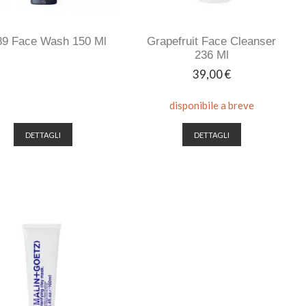
89 Face Wash 150 Ml
Grapefruit Face Cleanser
236 Ml
Prezzo
39,00 €
disponibile a breve
DETTAGLI
DETTAGLI