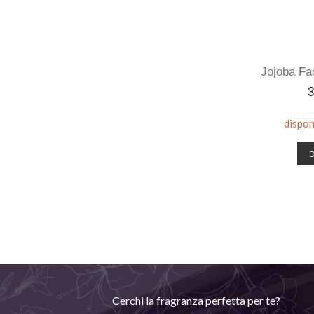
Jojoba Fa
P
3
dispon
D
Cerchi la fragranza perfetta per te?