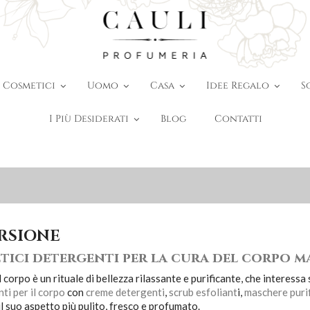
Cosmetici
Uomo
Casa
Idee Regalo
S
I Più Desiderati
Blog
Contatti
RSIONE
tici detergenti per la cura del corpo m
 corpo è un rituale di bellezza rilassante e purificante, che interessa
ti per il corpo
con
creme detergenti
,
scrub esfoliant
i,
maschere purif
l suo aspetto più pulito, fresco e profumato.