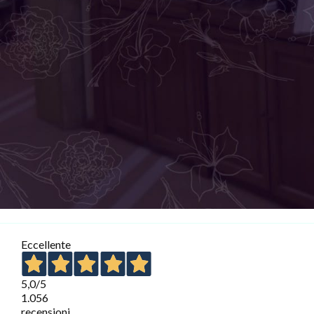
Eccellente
5,0
/5
1.056
recensioni