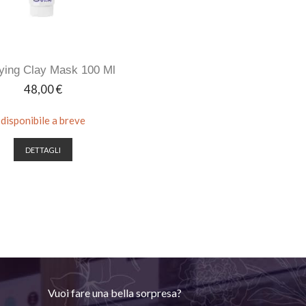
fying Clay Mask 100 Ml
Prezzo
48,00 €
disponibile a breve
DETTAGLI
Vuoi fare una bella sorpresa?