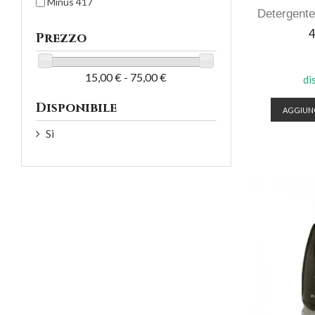
Minus 417
Detergente
P
4
Prezzo
15,00 € - 75,00 €
di
Disponibile
AGGIUNG
Si