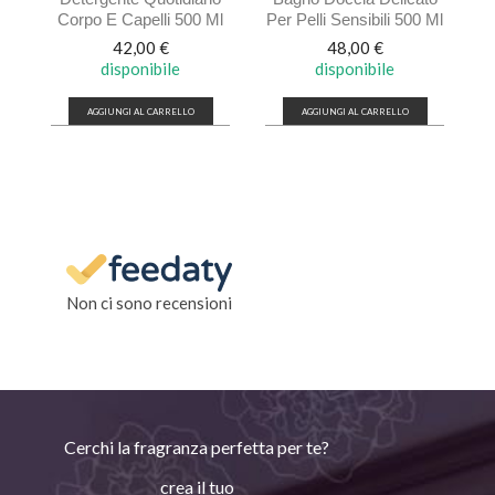
Corpo E Capelli 500 Ml
Per Pelli Sensibili 500 Ml
Prezzo
Prezzo
42,00 €
48,00 €
disponibile
disponibile
AGGIUNGI AL CARRELLO
AGGIUNGI AL CARRELLO
Non ci sono recensioni
Cerchi la fragranza perfetta per te?
crea il tuo