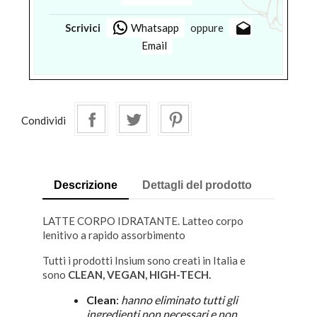
drafts
Scrivici
Whatsapp
oppure
Email
Condividi
Descrizione
Dettagli del prodotto
LATTE CORPO IDRATANTE. Latteo corpo
lenitivo a rapido assorbimento
Tutti i prodotti Insium sono creati in Italia e
sono
CLEAN, VEGAN, HIGH-TECH.
Clean
:
hanno eliminato tutti gli
ingredienti non necessari e non