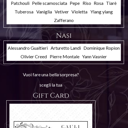
Patchouli
Pelle scamosciata
Pepe
Riso
Rosa
Tiarè
Tuberosa
Vaniglia
Vetiver
Violetta
Ylang ylang
Zafferano
Nasi
Alessandro Gualtieri
Arturetto Landi
Dominique Ropion
Olivier Creed
Pierre Montale
Yann Vasnier
Vuoi fare una bella sorpresa?
scegli la tua
Gift Card