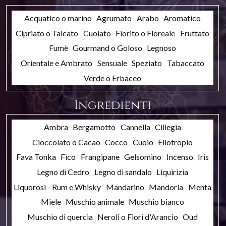
Acquatico o marino
Agrumato
Arabo
Aromatico
Cipriato o Talcato
Cuoiato
Fiorito o Floreale
Fruttato
Fumè
Gourmand o Goloso
Legnoso
Orientale e Ambrato
Sensuale
Speziato
Tabaccato
Verde o Erbaceo
Ingredienti
Ambra
Bergamotto
Cannella
Ciliegia
Cioccolato o Cacao
Cocco
Cuoio
Eliotropio
Fava Tonka
Fico
Frangipane
Gelsomino
Incenso
Iris
Legno di Cedro
Legno di sandalo
Liquirizia
Liquorosi - Rum e Whisky
Mandarino
Mandorla
Menta
Miele
Muschio animale
Muschio bianco
Muschio di quercia
Neroli o Fiori d'Arancio
Oud