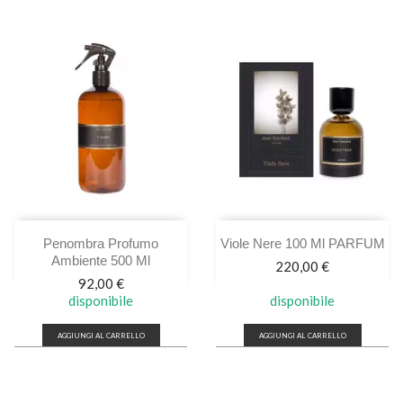
Penombra Profumo
Viole Nere 100 Ml PARFUM
Ambiente 500 Ml
Prezzo
220,00 €
Prezzo
92,00 €
disponibile
disponibile
AGGIUNGI AL CARRELLO
AGGIUNGI AL CARRELLO