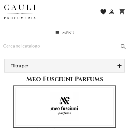
shopping_cart
favorite

Menu

Filtra per
Meo Fusciuni Parfums