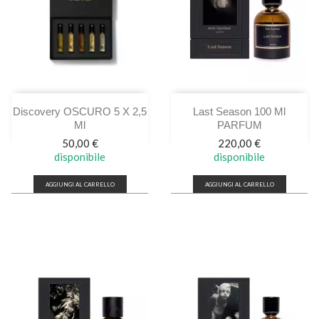
Discovery OSCURO 5 X 2,5
Last Season 100 Ml
Ml
PARFUM
Prezzo
Prezzo
50,00 €
220,00 €
disponibile
disponibile
AGGIUNGI AL CARRELLO
AGGIUNGI AL CARRELLO