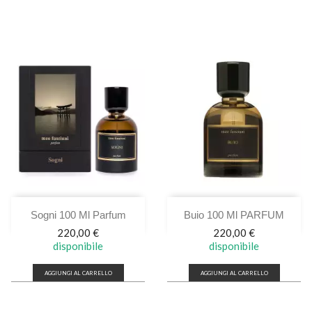
Sogni 100 Ml Parfum
Buio 100 Ml PARFUM
Prezzo
Prezzo
220,00 €
220,00 €
disponibile
disponibile
AGGIUNGI AL CARRELLO
AGGIUNGI AL CARRELLO