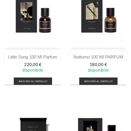
Little Song 100 Ml Parfum
Notturno 100 Ml PARFUM
Prezzo
Prezzo
220,00 €
180,00 €
disponibile
disponibile
AGGIUNGI AL CARRELLO
AGGIUNGI AL CARRELLO