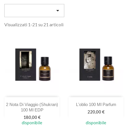

Visualizzati 1-21 su 21 articoli
2 Nota Di Viaggio (shukran)
L'oblio 100 Ml Parfum
100 Ml EDP
Prezzo
220,00 €
Prezzo
180,00 €
disponibile
disponibile