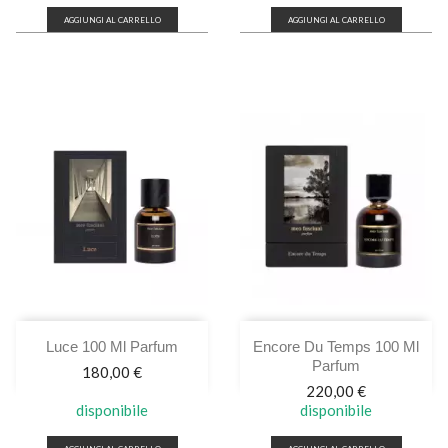
AGGIUNGI AL CARRELLO
AGGIUNGI AL CARRELLO
Luce 100 Ml Parfum
Encore Du Temps 100 Ml
Parfum
Prezzo
180,00 €
Prezzo
220,00 €
disponibile
disponibile