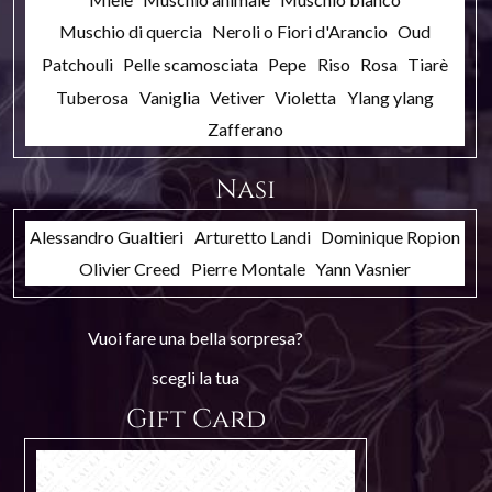
Muschio di quercia
Neroli o Fiori d'Arancio
Oud
Patchouli
Pelle scamosciata
Pepe
Riso
Rosa
Tiarè
Tuberosa
Vaniglia
Vetiver
Violetta
Ylang ylang
Zafferano
Nasi
Alessandro Gualtieri
Arturetto Landi
Dominique Ropion
Olivier Creed
Pierre Montale
Yann Vasnier
Vuoi fare una bella sorpresa?
scegli la tua
Gift Card