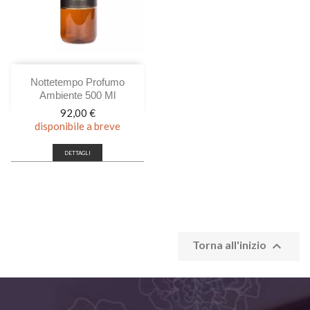
Nottetempo Profumo
Ambiente 500 Ml
Prezzo
92,00 €
disponibile a breve
DETTAGLI

Torna all'inizio