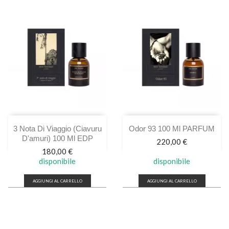
3 Nota Di Viaggio (ciavuru
Odor 93 100 Ml PARFUM
D'amuri) 100 Ml EDP
Prezzo
220,00 €
Prezzo
180,00 €
disponibile
disponibile
AGGIUNGI AL CARRELLO
AGGIUNGI AL CARRELLO