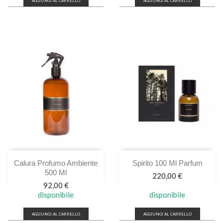
AGGIUNGI AL CARRELLO
AGGIUNGI AL CARRELLO
Calura Profumo Ambiente
Spirito 100 Ml Parfum
500 Ml
Prezzo
220,00 €
Prezzo
92,00 €
disponibile
disponibile
AGGIUNGI AL CARRELLO
AGGIUNGI AL CARRELLO