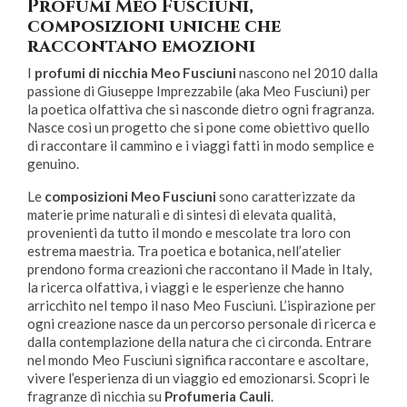
Profumi Meo Fusciuni,
composizioni uniche che
raccontano emozioni
I
profumi di nicchia Meo Fusciuni
nascono nel 2010 dalla
passione di Giuseppe Imprezzabile (aka Meo Fusciuni) per
la poetica olfattiva che si nasconde dietro ogni fragranza.
Nasce così un progetto che si pone come obiettivo quello
di raccontare il cammino e i viaggi fatti in modo semplice e
genuino.
Le
composizioni Meo Fusciuni
sono caratterizzate da
materie prime naturali e di sintesi di elevata qualità,
provenienti da tutto il mondo e mescolate tra loro con
estrema maestria. Tra poetica e botanica, nell’atelier
prendono forma creazioni che raccontano il Made in Italy,
la ricerca olfattiva, i viaggi e le esperienze che hanno
arricchito nel tempo il naso Meo Fusciuni. L’ispirazione per
ogni creazione nasce da un percorso personale di ricerca e
dalla contemplazione della natura che ci circonda. Entrare
nel mondo Meo Fusciuni significa raccontare e ascoltare,
vivere l’esperienza di un viaggio ed emozionarsi. Scopri le
fragranze di nicchia su
Profumeria Cauli
.