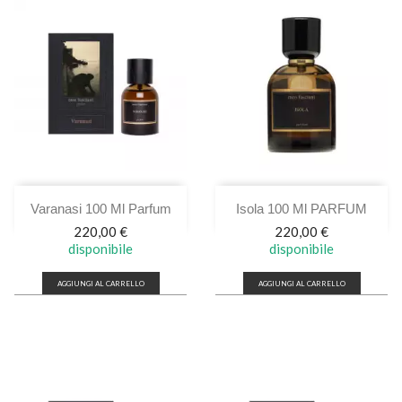
Varanasi 100 Ml Parfum
Isola 100 Ml PARFUM
Prezzo
Prezzo
220,00 €
220,00 €
disponibile
disponibile
AGGIUNGI AL CARRELLO
AGGIUNGI AL CARRELLO