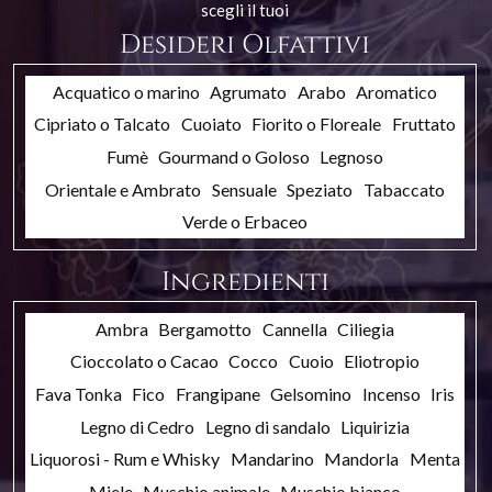
scegli il tuoi
Desideri Olfattivi
Acquatico o marino
Agrumato
Arabo
Aromatico
Cipriato o Talcato
Cuoiato
Fiorito o Floreale
Fruttato
Fumè
Gourmand o Goloso
Legnoso
Orientale e Ambrato
Sensuale
Speziato
Tabaccato
Verde o Erbaceo
Ingredienti
Ambra
Bergamotto
Cannella
Ciliegia
Cioccolato o Cacao
Cocco
Cuoio
Eliotropio
Fava Tonka
Fico
Frangipane
Gelsomino
Incenso
Iris
Legno di Cedro
Legno di sandalo
Liquirizia
Liquorosi - Rum e Whisky
Mandarino
Mandorla
Menta
Miele
Muschio animale
Muschio bianco