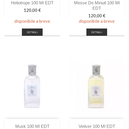
Heliotrope 100 Ml EDT
Messe De Minuit 100 Ml
EDT
Prezzo
120,00 €
Prezzo
120,00 €
disponibile a breve
disponibile a breve
DETTAGLI
DETTAGLI
Musk 100 Ml EDT
Vetiver 100 Ml EDT