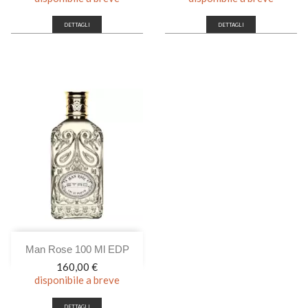
DETTAGLI
DETTAGLI
Man Rose 100 Ml EDP
Prezzo
160,00 €
disponibile a breve
DETTAGLI