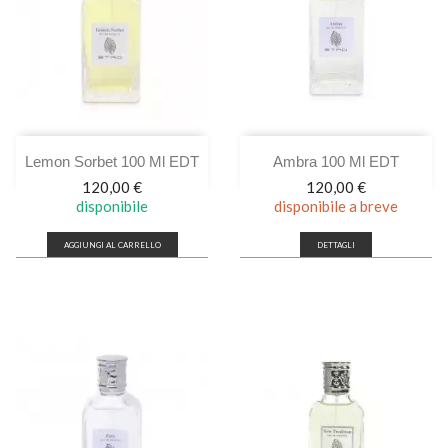
Lemon Sorbet 100 Ml EDT
Ambra 100 Ml EDT
Prezzo
Prezzo
120,00 €
120,00 €
disponibile
disponibile a breve
AGGIUNGI AL CARRELLO
DETTAGLI