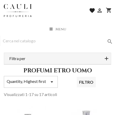
shopping_cart
favorite

Menu

Filtra per
PROFUMI ETRO UOMO
Quantity, Highest first

FILTRO
Visualizzati 1-17 su 17 articoli