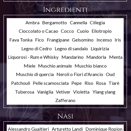
Ingredienti
Ambra
Bergamotto
Cannella
Ciliegia
Cioccolato o Cacao
Cocco
Cuoio
Eliotropio
Fava Tonka
Fico
Frangipane
Gelsomino
Incenso
Iris
Legno di Cedro
Legno di sandalo
Liquirizia
Liquorosi - Rum e Whisky
Mandarino
Mandorla
Menta
Miele
Muschio animale
Muschio bianco
Muschio di quercia
Neroli o Fiori d'Arancio
Oud
Patchouli
Pelle scamosciata
Pepe
Riso
Rosa
Tiarè
Tuberosa
Vaniglia
Vetiver
Violetta
Ylang ylang
Zafferano
Nasi
Alessandro Gualtieri
Arturetto Landi
Dominique Ropion