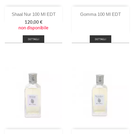
Shaal Nur 100 Ml EDT
Gomma 100 Ml EDT
Prezzo
120,00 €
non disponibile
DETTAGLI
DETTAGLI