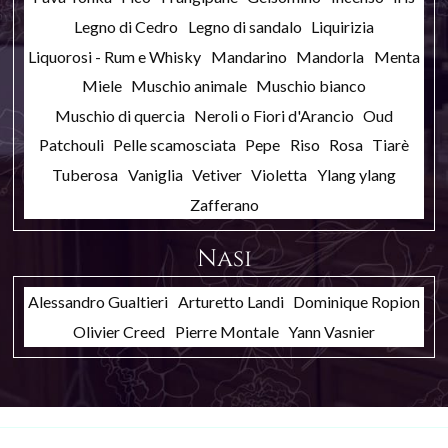
Legno di Cedro
Legno di sandalo
Liquirizia
Liquorosi - Rum e Whisky
Mandarino
Mandorla
Menta
Miele
Muschio animale
Muschio bianco
Muschio di quercia
Neroli o Fiori d'Arancio
Oud
Patchouli
Pelle scamosciata
Pepe
Riso
Rosa
Tiarè
Tuberosa
Vaniglia
Vetiver
Violetta
Ylang ylang
Zafferano
Nasi
Alessandro Gualtieri
Arturetto Landi
Dominique Ropion
Olivier Creed
Pierre Montale
Yann Vasnier