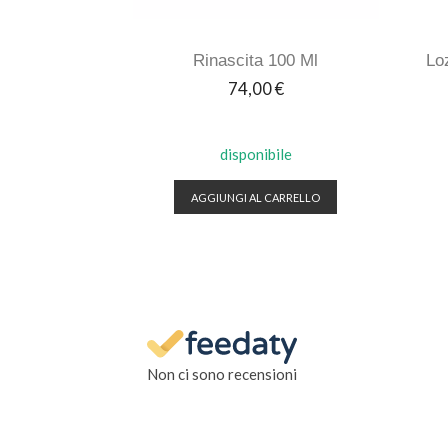
Rinascita 100 Ml
Lo
Prezzo
74,00 €
disponibile
AGGIUNGI AL CARRELLO
Non ci sono recensioni