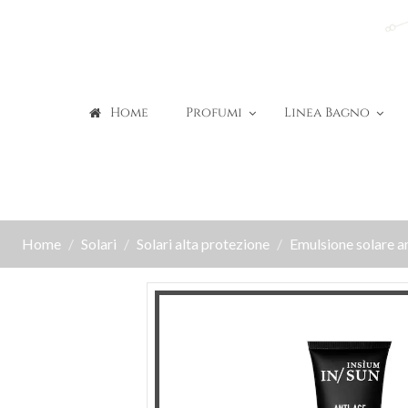
Home
Profumi
Linea Bagno
Home
Solari
Solari alta protezione
Emulsione solare a