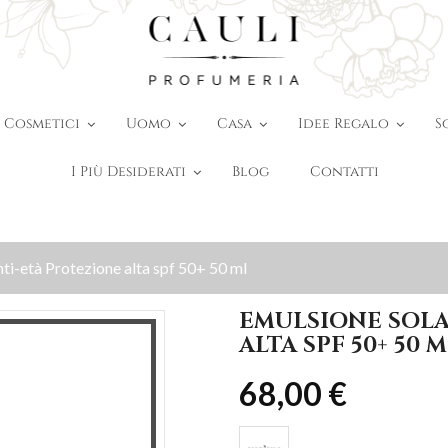
Cosmetici
Uomo
Casa
Idee Regalo
S
I Più Desiderati
Blog
Contatti
nti-età Protezione alta spf 50+ 50 ml
EMULSIONE SOLA
ALTA SPF 50+ 50 M
68,00 €