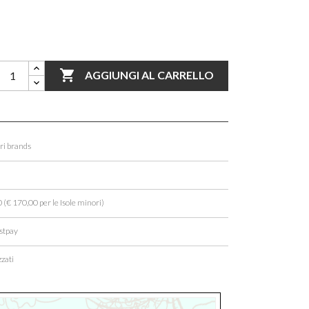

AGGIUNGI AL CARRELLO
ori brands
 (€ 170,00 per le Isole minori)
stpay
zati