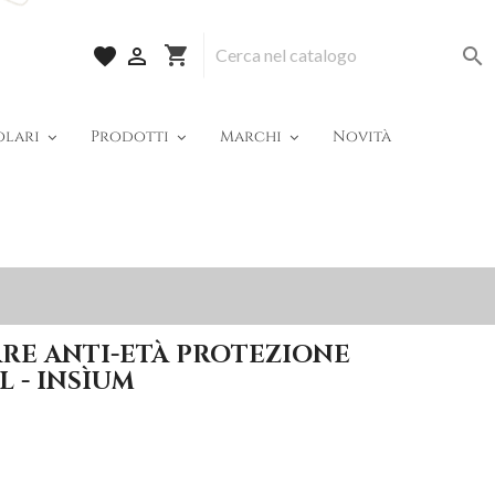
shopping_cart
favorite


olari
Prodotti
Marchi
Novità
RE ANTI-ETÀ PROTEZIONE
L - INSÌUM