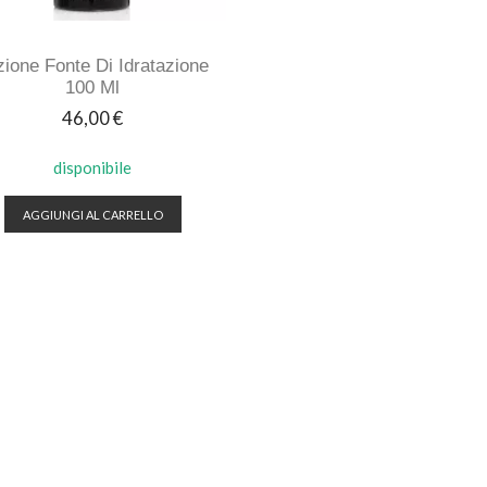
zione Fonte Di Idratazione
100 Ml
Prezzo
46,00 €
disponibile
AGGIUNGI AL CARRELLO