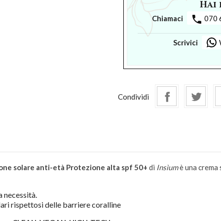
Hai 
phone
Chiamaci
070 
Scrivici
Condividi
one solare anti-età
Protezione alta spf 50+
di
Insìum
è una crema 
a necessità.
lari rispettosi delle barriere coralline