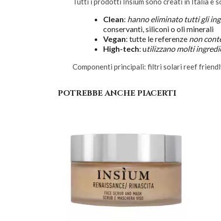
Tutti i prodotti Insium sono creati in Italia e 
Clean
:
hanno eliminato tutti gli in
conservanti, siliconi o oli minerali
Vegan
: tutte le referenze
non conte
High-tech
: u
tilizzano molti ingredi
Componenti principali: filtri solari reef friend
POTREBBE ANCHE PIACERTI