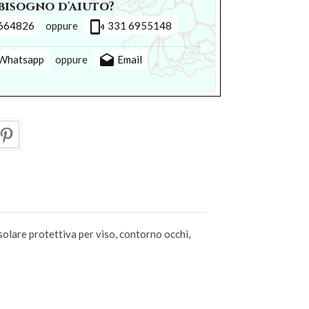
bisogno d'aiuto?
phonelink_ring
664826
oppure
331 6955148
drafts
Whatsapp
oppure
Email
solare protettiva per viso, contorno occhi,