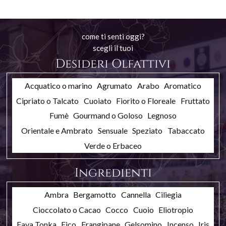
come ti senti oggi?
scegli il tuoi
Desideri Olfattivi
Acquatico o marino
Agrumato
Arabo
Aromatico
Cipriato o Talcato
Cuoiato
Fiorito o Floreale
Fruttato
Fumè
Gourmand o Goloso
Legnoso
Orientale e Ambrato
Sensuale
Speziato
Tabaccato
Verde o Erbaceo
Ingredienti
Ambra
Bergamotto
Cannella
Ciliegia
Cioccolato o Cacao
Cocco
Cuoio
Eliotropio
Fava Tonka
Fico
Frangipane
Gelsomino
Incenso
Iris