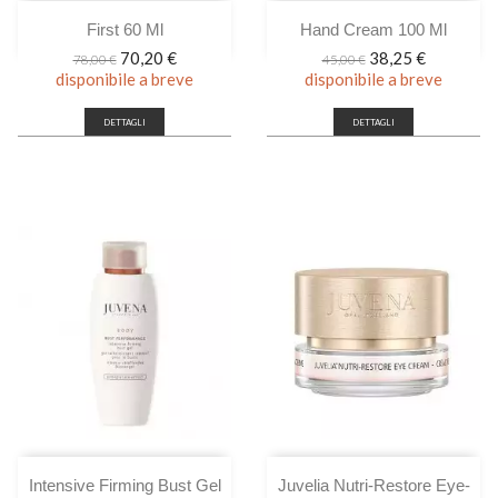
First 60 Ml
Hand Cream 100 Ml
Prezzo
Prezzo
Prezzo
Prezzo
70,20 €
38,25 €
78,00 €
45,00 €
base
base
disponibile a breve
disponibile a breve
DETTAGLI
DETTAGLI
Intensive Firming Bust Gel
Juvelia Nutri-Restore Eye-