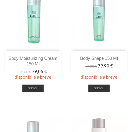
Body Moisturizing Cream
Body Shape 150 Ml
150 Ml
Prezzo
Prezzo
79,90 €
94,00 €
base
Prezzo
Prezzo
79,05 €
93,00 €
base
disponibile a breve
disponibile a breve
DETTAGLI
DETTAGLI