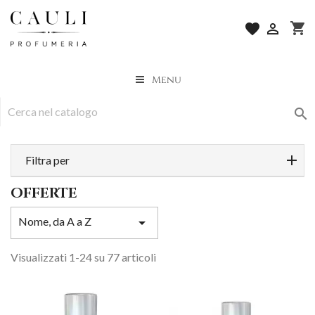
shopping_cart
favorite

Menu

Filtra per
OFFERTE
Nome, da A a Z

Visualizzati 1-24 su 77 articoli