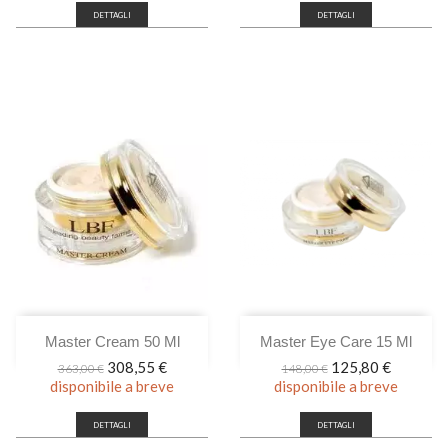
DETTAGLI
DETTAGLI
Master Cream 50 Ml
Master Eye Care 15 Ml
Prezzo
Prezzo
Prezzo
Prezzo
308,55 €
125,80 €
363,00 €
148,00 €
base
base
disponibile a breve
disponibile a breve
DETTAGLI
DETTAGLI