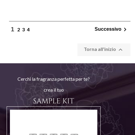

1
2
3
4
Successivo

Torna all'inizio
Cerchi la fragranza perfetta per te?
crea il tuo
SAMPLE KIT