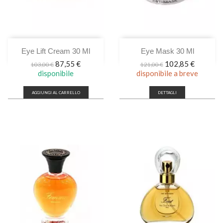
Eye Lift Cream 30 Ml
Eye Mask 30 Ml
Prezzo
Prezzo
Prezzo
Prezzo
87,55 €
102,85 €
103,00 €
121,00 €
base
base
disponibile
disponibile a breve
AGGIUNGI AL CARRELLO
DETTAGLI