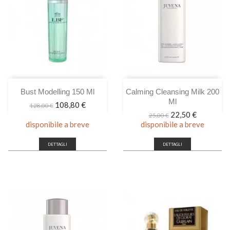
Bust Modelling 150 Ml
Calming Cleansing Milk 200
Ml
Prezzo
Prezzo
108,80 €
128,00 €
base
Prezzo
Prezzo
22,50 €
25,00 €
base
disponibile a breve
disponibile a breve
DETTAGLI
DETTAGLI