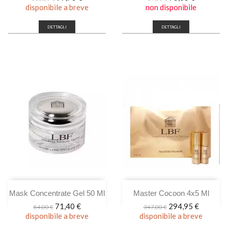
base
base
disponibile a breve
non disponibile
DETTAGLI
DETTAGLI
Mask Concentrate Gel 50 Ml
Master Cocoon 4x5 Ml
Prezzo
Prezzo
Prezzo
Prezzo
71,40 €
294,95 €
84,00 €
347,00 €
base
base
disponibile a breve
disponibile a breve