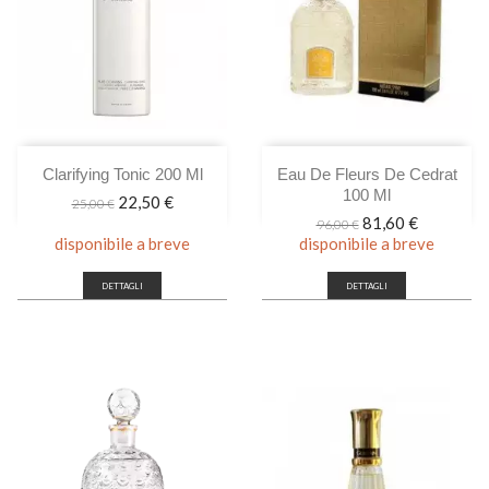
Clarifying Tonic 200 Ml
Eau De Fleurs De Cedrat
100 Ml
Prezzo
Prezzo
22,50 €
25,00 €
base
Prezzo
Prezzo
81,60 €
96,00 €
base
disponibile a breve
disponibile a breve
DETTAGLI
DETTAGLI