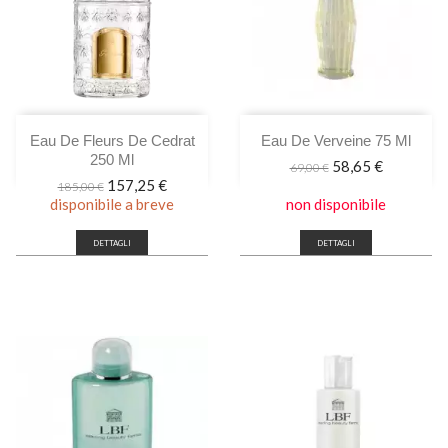
Eau De Fleurs De Cedrat
Eau De Verveine 75 Ml
250 Ml
Prezzo
Prezzo
58,65 €
69,00 €
base
Prezzo
Prezzo
157,25 €
185,00 €
base
disponibile a breve
non disponibile
DETTAGLI
DETTAGLI