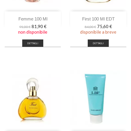
Femme 100 Ml
First 100 Ml EDT
Prezzo
Prezzo
Prezzo
Prezzo
81,90 €
75,60 €
91,00 €
84,00 €
base
base
non disponibile
disponibile a breve
DETTAGLI
DETTAGLI