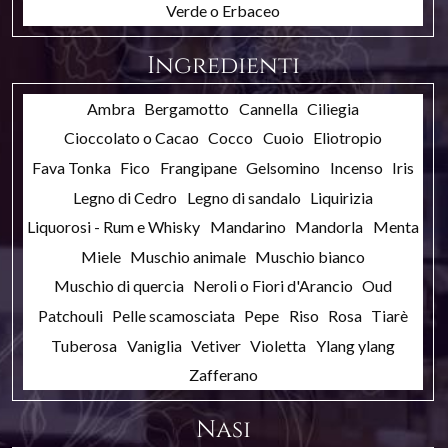
Verde o Erbaceo
Ingredienti
Ambra
Bergamotto
Cannella
Ciliegia
Cioccolato o Cacao
Cocco
Cuoio
Eliotropio
Fava Tonka
Fico
Frangipane
Gelsomino
Incenso
Iris
Legno di Cedro
Legno di sandalo
Liquirizia
Liquorosi - Rum e Whisky
Mandarino
Mandorla
Menta
Miele
Muschio animale
Muschio bianco
Muschio di quercia
Neroli o Fiori d'Arancio
Oud
Patchouli
Pelle scamosciata
Pepe
Riso
Rosa
Tiarè
Tuberosa
Vaniglia
Vetiver
Violetta
Ylang ylang
Zafferano
Nasi