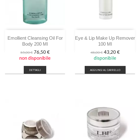
Emollient Cleansing Oil For
Eye & Lip Make Up Remover
Body 200 Ml
100 Ml
Prezzo
Prezzo
Prezzo
Prezzo
76,50 €
43,20 €
85,00 €
48,00 €
base
base
non disponibile
disponibile
DETTAGLI
AGGIUNGI AL CARRELLO