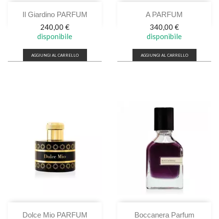
Il Giardino PARFUM
A PARFUM
Prezzo
Prezzo
240,00 €
340,00 €
disponibile
disponibile
AGGIUNGI AL CARRELLO
AGGIUNGI AL CARRELLO
Dolce Mio PARFUM
Boccanera Parfum