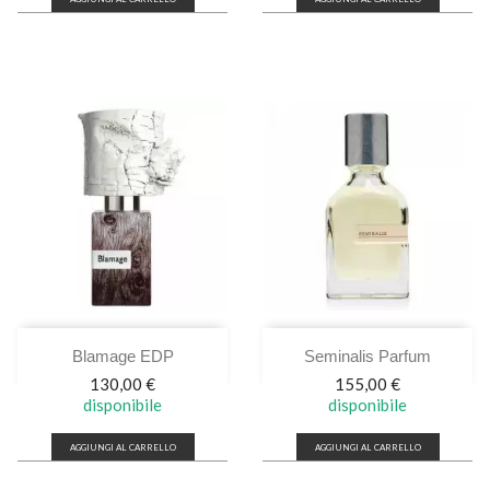
Blamage EDP
Seminalis Parfum
Prezzo
Prezzo
130,00 €
155,00 €
disponibile
disponibile
AGGIUNGI AL CARRELLO
AGGIUNGI AL CARRELLO