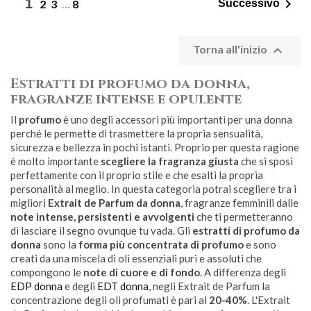

1
2
3
…
8
Successivo

Torna all'inizio
Estratti di profumo da donna,
fragranze intense e opulente
Il
profumo
è uno degli accessori più importanti per una donna
perché le permette di trasmettere la propria sensualità,
sicurezza e bellezza in pochi istanti. Proprio per questa ragione
è molto importante
scegliere la fragranza giusta
che si sposi
perfettamente con il proprio stile e che esalti la propria
personalità al meglio. In questa categoria potrai scegliere tra i
migliori
Extrait de Parfum da donna
, fragranze femminili dalle
note intense, persistenti e avvolgenti
che ti permetteranno
di lasciare il segno ovunque tu vada. Gli
estratti di profumo da
donna
sono la
forma più concentrata di profumo
e sono
creati da una miscela di oli essenziali puri e assoluti che
compongono le
note di cuore e di fondo
. A differenza degli
EDP donna
e degli
EDT donna
, negli Extrait de Parfum la
concentrazione degli oli profumati è pari al
20-40%
. L'Extrait