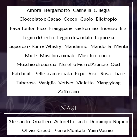
Ambra
Bergamotto
Cannella
Ciliegia
Cioccolato o Cacao
Cocco
Cuoio
Eliotropio
Fava Tonka
Fico
Frangipane
Gelsomino
Incenso
Iris
Legno di Cedro
Legno di sandalo
Liquirizia
Liquorosi - Rum e Whisky
Mandarino
Mandorla
Menta
Miele
Muschio animale
Muschio bianco
Muschio di quercia
Neroli o Fiori d'Arancio
Oud
Patchouli
Pelle scamosciata
Pepe
Riso
Rosa
Tiarè
Tuberosa
Vaniglia
Vetiver
Violetta
Ylang ylang
Zafferano
Nasi
Alessandro Gualtieri
Arturetto Landi
Dominique Ropion
Olivier Creed
Pierre Montale
Yann Vasnier