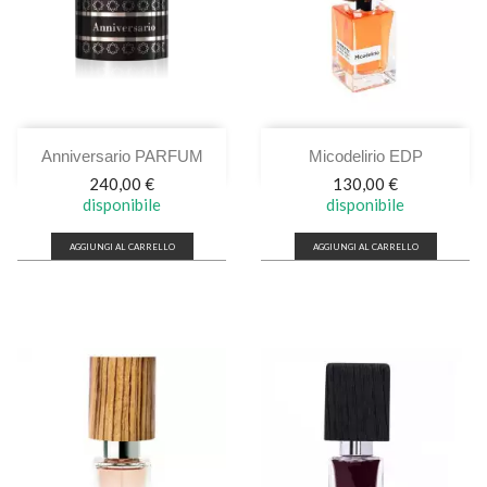
Anniversario PARFUM
Micodelirio EDP
Prezzo
Prezzo
240,00 €
130,00 €
disponibile
disponibile
AGGIUNGI AL CARRELLO
AGGIUNGI AL CARRELLO