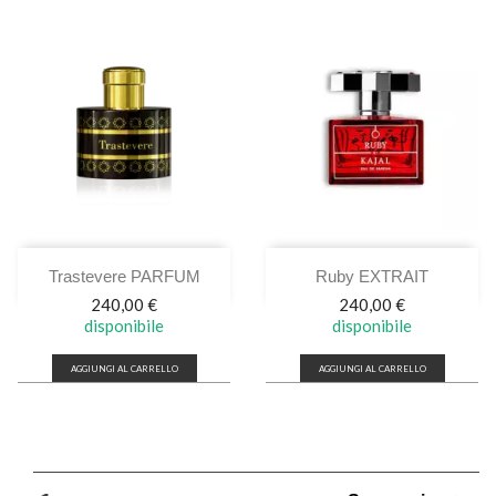
Trastevere PARFUM
Ruby EXTRAIT
Prezzo
Prezzo
240,00 €
240,00 €
disponibile
disponibile
AGGIUNGI AL CARRELLO
AGGIUNGI AL CARRELLO