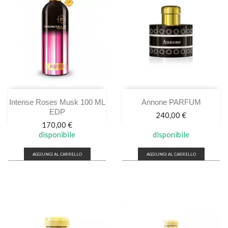
Intense Roses Musk 100 ML
Annone PARFUM
EDP
Prezzo
240,00 €
Prezzo
170,00 €
disponibile
disponibile
AGGIUNGI AL CARRELLO
AGGIUNGI AL CARRELLO