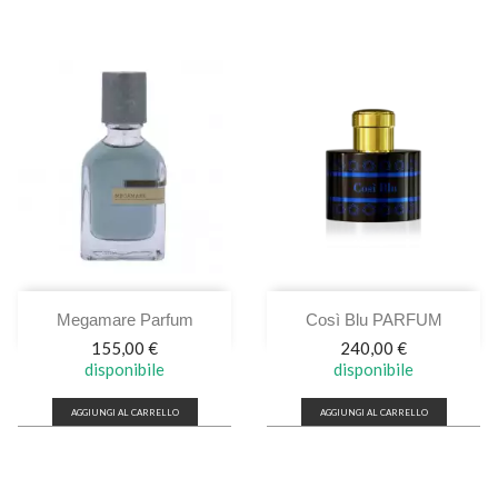
Megamare Parfum
Così Blu PARFUM
Prezzo
Prezzo
155,00 €
240,00 €
disponibile
disponibile
AGGIUNGI AL CARRELLO
AGGIUNGI AL CARRELLO