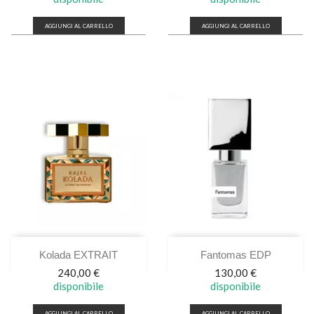
AGGIUNGI AL CARRELLO
AGGIUNGI AL CARRELLO
Kolada EXTRAIT
Fantomas EDP
Prezzo
Prezzo
240,00 €
130,00 €
disponibile
disponibile
AGGIUNGI AL CARRELLO
AGGIUNGI AL CARRELLO