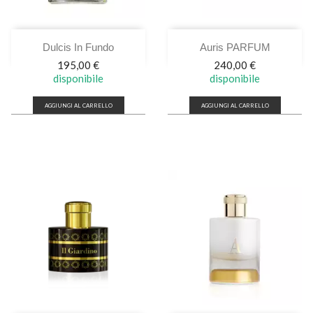
Dulcis In Fundo
Auris PARFUM
Prezzo
Prezzo
195,00 €
240,00 €
disponibile
disponibile
AGGIUNGI AL CARRELLO
AGGIUNGI AL CARRELLO