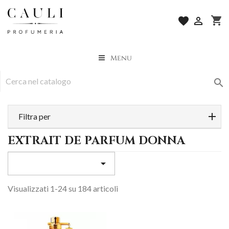
shopping_cart
favorite

Menu

Filtra per
EXTRAIT DE PARFUM DONNA

Visualizzati 1-24 su 184 articoli