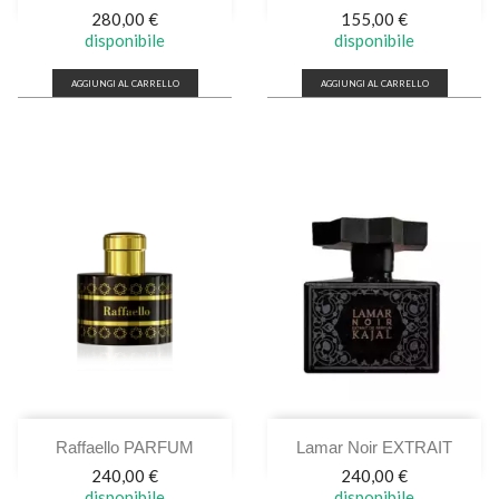
Prezzo
Prezzo
280,00 €
155,00 €
disponibile
disponibile
AGGIUNGI AL CARRELLO
AGGIUNGI AL CARRELLO
Raffaello PARFUM
Lamar Noir EXTRAIT
Prezzo
Prezzo
240,00 €
240,00 €
disponibile
disponibile