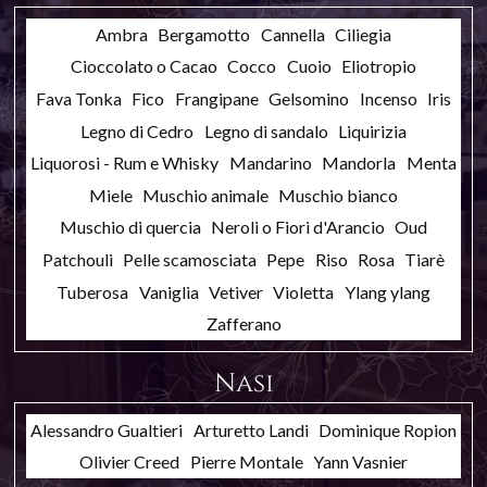
Ambra
Bergamotto
Cannella
Ciliegia
Cioccolato o Cacao
Cocco
Cuoio
Eliotropio
Fava Tonka
Fico
Frangipane
Gelsomino
Incenso
Iris
Legno di Cedro
Legno di sandalo
Liquirizia
Liquorosi - Rum e Whisky
Mandarino
Mandorla
Menta
Miele
Muschio animale
Muschio bianco
Muschio di quercia
Neroli o Fiori d'Arancio
Oud
Patchouli
Pelle scamosciata
Pepe
Riso
Rosa
Tiarè
Tuberosa
Vaniglia
Vetiver
Violetta
Ylang ylang
Zafferano
Nasi
Alessandro Gualtieri
Arturetto Landi
Dominique Ropion
Olivier Creed
Pierre Montale
Yann Vasnier