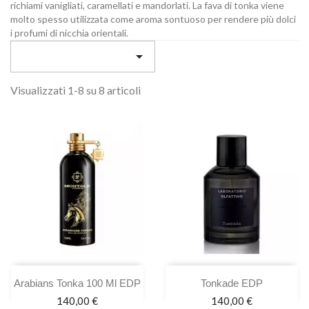
richiami vanigliati, caramellati e mandorlati. La fava di tonka viene
molto spesso utilizzata come aroma sontuoso per rendere più dolci
i profumi di nicchia orientali.

Visualizzati 1-8 su 8 articoli
Arabians Tonka 100 Ml EDP
Tonkade EDP
Prezzo
Prezzo
140,00 €
140,00 €