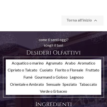

Torna all'inizio
come ti senti oggi?
scegli il tuoi
Desideri Olfattivi
Acquatico o marino
Agrumato
Arabo
Aromatico
Cipriato o Talcato
Cuoiato
Fiorito o Floreale
Fruttato
Fumè
Gourmand o Goloso
Legnoso
Orientale e Ambrato
Sensuale
Speziato
Tabaccato
Verde o Erbaceo
Ingredienti