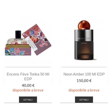
Encens Fève Tonka 50 Ml
Neon Amber 100 Ml EDP
EDP
Prezzo
150,00 €
Prezzo
40,00 €
disponibile a breve
disponibile a breve
DETTAGLI
DETTAGLI