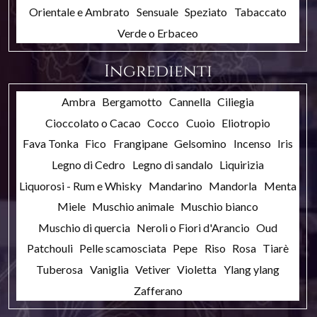
Orientale e Ambrato
Sensuale
Speziato
Tabaccato
Verde o Erbaceo
Ingredienti
Ambra
Bergamotto
Cannella
Ciliegia
Cioccolato o Cacao
Cocco
Cuoio
Eliotropio
Fava Tonka
Fico
Frangipane
Gelsomino
Incenso
Iris
Legno di Cedro
Legno di sandalo
Liquirizia
Liquorosi - Rum e Whisky
Mandarino
Mandorla
Menta
Miele
Muschio animale
Muschio bianco
Muschio di quercia
Neroli o Fiori d'Arancio
Oud
Patchouli
Pelle scamosciata
Pepe
Riso
Rosa
Tiarè
Tuberosa
Vaniglia
Vetiver
Violetta
Ylang ylang
Zafferano