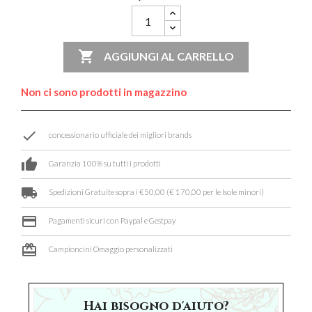

AGGIUNGI AL CARRELLO
Non ci sono prodotti in magazzino
done
concessionario ufficiale dei migliori brands
thumb_up
Garanzia 100% su tutti i prodotti
local_shipping
Spedizioni Gratuite sopra i €50,00 (€ 170,00 per le Isole minori)
credit_card
Pagamenti sicuri con Paypal e Gestpay
card_giftcard
Campioncini Omaggio personalizzati
Hai bisogno d'aiuto?