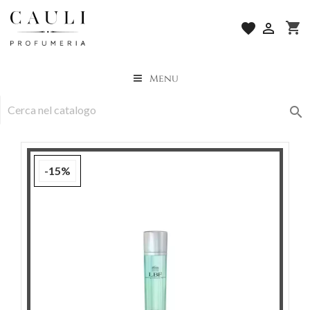
shopping_cart
favorite

Menu

-15%