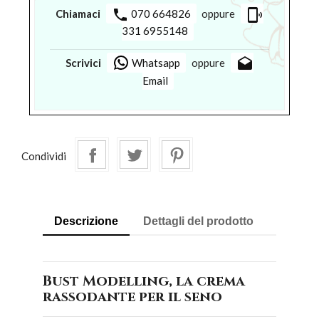
phone
phonelink_ring
Chiamaci
070 664826
oppure
331 6955148
drafts
Scrivici
Whatsapp
oppure
Email
Condividi
Descrizione
Dettagli del prodotto
Bust Modelling, la crema
rassodante per il seno