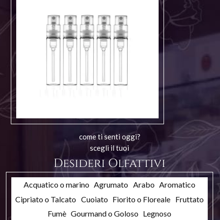
come ti senti oggi?
scegli il tuoi
Desideri Olfattivi
Acquatico o marino
Agrumato
Arabo
Aromatico
Cipriato o Talcato
Cuoiato
Fiorito o Floreale
Fruttato
Fumè
Gourmand o Goloso
Legnoso