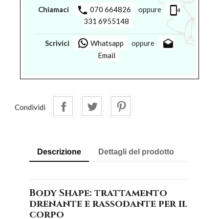
phone
phonelink_ring
Chiamaci
070 664826
oppure
331 6955148
drafts
Scrivici
Whatsapp
oppure
Email
Condividi
Descrizione
Dettagli del prodotto
Body Shape: trattamento
drenante e rassodante per il
corpo