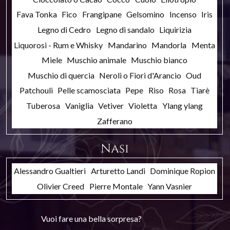
Fava Tonka
Fico
Frangipane
Gelsomino
Incenso
Iris
Legno di Cedro
Legno di sandalo
Liquirizia
Liquorosi - Rum e Whisky
Mandarino
Mandorla
Menta
Miele
Muschio animale
Muschio bianco
Muschio di quercia
Neroli o Fiori d'Arancio
Oud
Patchouli
Pelle scamosciata
Pepe
Riso
Rosa
Tiarè
Tuberosa
Vaniglia
Vetiver
Violetta
Ylang ylang
Zafferano
Nasi
Alessandro Gualtieri
Arturetto Landi
Dominique Ropion
Olivier Creed
Pierre Montale
Yann Vasnier
Vuoi fare una bella sorpresa?