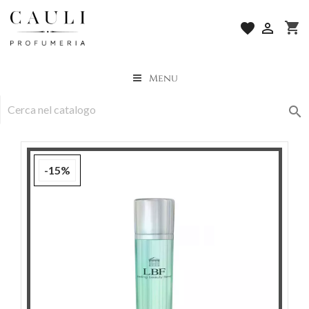
shopping_cart
favorite

Menu

-15%