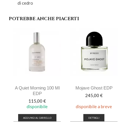
di cedro
POTREBBE ANCHE PIACERTI
A Quiet Morning 100 Ml
Mojave Ghost EDP
EDP
Prezzo
245,00 €
Prezzo
115,00 €
disponibile
disponibile a breve
AGGIUNGI AL CARRELLO
DETTAGLI