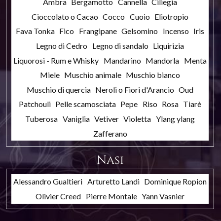
Ambra
Bergamotto
Cannella
Ciliegia
Cioccolato o Cacao
Cocco
Cuoio
Eliotropio
Fava Tonka
Fico
Frangipane
Gelsomino
Incenso
Iris
Legno di Cedro
Legno di sandalo
Liquirizia
Liquorosi - Rum e Whisky
Mandarino
Mandorla
Menta
Miele
Muschio animale
Muschio bianco
Muschio di quercia
Neroli o Fiori d'Arancio
Oud
Patchouli
Pelle scamosciata
Pepe
Riso
Rosa
Tiarè
Tuberosa
Vaniglia
Vetiver
Violetta
Ylang ylang
Zafferano
Nasi
Alessandro Gualtieri
Arturetto Landi
Dominique Ropion
Olivier Creed
Pierre Montale
Yann Vasnier