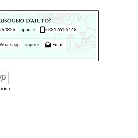
bisogno d'aiuto?
phonelink_ring
664826
oppure
331 6955148
drafts
Whatsapp
oppure
Email
arino