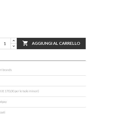

AGGIUNGI AL CARRELLO
ori brands
 (€ 170,00 per le Isole minori)
stpay
zati