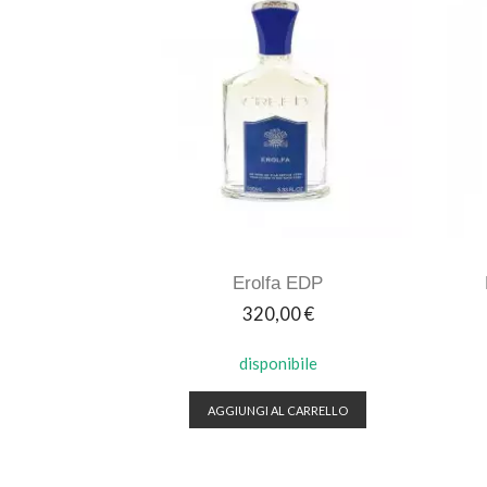
Erolfa EDP
Prezzo
320,00 €
disponibile
AGGIUNGI AL CARRELLO