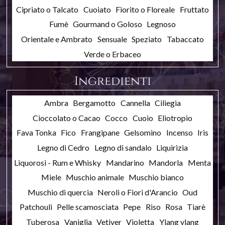
Cipriato o Talcato
Cuoiato
Fiorito o Floreale
Fruttato
Fumè
Gourmand o Goloso
Legnoso
Orientale e Ambrato
Sensuale
Speziato
Tabaccato
Verde o Erbaceo
Ingredienti
Ambra
Bergamotto
Cannella
Ciliegia
Cioccolato o Cacao
Cocco
Cuoio
Eliotropio
Fava Tonka
Fico
Frangipane
Gelsomino
Incenso
Iris
Legno di Cedro
Legno di sandalo
Liquirizia
Liquorosi - Rum e Whisky
Mandarino
Mandorla
Menta
Miele
Muschio animale
Muschio bianco
Muschio di quercia
Neroli o Fiori d'Arancio
Oud
Patchouli
Pelle scamosciata
Pepe
Riso
Rosa
Tiarè
Tuberosa
Vaniglia
Vetiver
Violetta
Ylang ylang