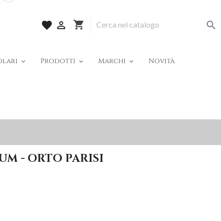
shopping_cart
favorite


olari
Prodotti
Marchi
Novità
M - ORTO PARISI