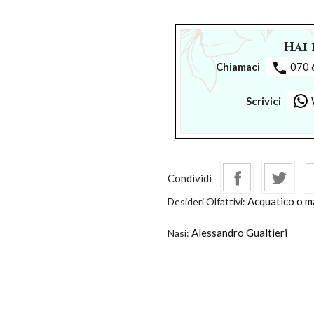
Hai 
phone
Chiamaci
070 
Scrivici
Condividi
Acquatico o m
Desideri Olfattivi:
Alessandro Gualtieri
Nasi: