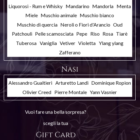
Liquorosi - Rum e Whisky
Mandarino
Mandorla
Menta
Miele
Muschio animale
Muschio bianco
Muschio di quercia
Neroli o Fiori d'Arancio
Oud
Patchouli
Pelle scamosciata
Pepe
Riso
Rosa
Tiarè
Tuberosa
Vaniglia
Vetiver
Violetta
Ylang ylang
Zafferano
Nasi
Alessandro Gualtieri
Arturetto Landi
Dominique Ropion
Olivier Creed
Pierre Montale
Yann Vasnier
Vuoi fare una bella sorpresa?
scegli la tua
Gift Card