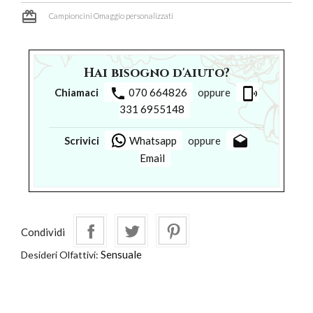
card_giftcard
Campioncini Omaggio personalizzati
Hai bisogno d'aiuto?
phone
phonelink_ring
Chiamaci
070 664826
oppure
331 6955148
drafts
Scrivici
Whatsapp
oppure
Email
Condividi
Sensuale
Desideri Olfattivi: