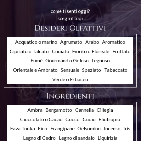
come ti senti oggi?
scegli il tuoi
Desideri Olfattivi
Acquatico o marino
Agrumato
Arabo
Aromatico
Cipriato o Talcato
Cuoiato
Fiorito o Floreale
Fruttato
Fumè
Gourmand o Goloso
Legnoso
Orientale e Ambrato
Sensuale
Speziato
Tabaccato
Verde o Erbaceo
Ingredienti
Ambra
Bergamotto
Cannella
Ciliegia
Cioccolato o Cacao
Cocco
Cuoio
Eliotropio
Fava Tonka
Fico
Frangipane
Gelsomino
Incenso
Iris
Legno di Cedro
Legno di sandalo
Liquirizia