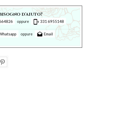
bisogno d'aiuto?
phonelink_ring
664826
oppure
331 6955148
drafts
Whatsapp
oppure
Email