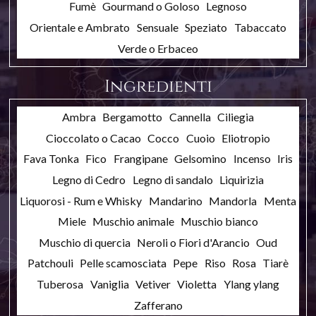
Fumè
Gourmand o Goloso
Legnoso
Orientale e Ambrato
Sensuale
Speziato
Tabaccato
Verde o Erbaceo
Ingredienti
Ambra
Bergamotto
Cannella
Ciliegia
Cioccolato o Cacao
Cocco
Cuoio
Eliotropio
Fava Tonka
Fico
Frangipane
Gelsomino
Incenso
Iris
Legno di Cedro
Legno di sandalo
Liquirizia
Liquorosi - Rum e Whisky
Mandarino
Mandorla
Menta
Miele
Muschio animale
Muschio bianco
Muschio di quercia
Neroli o Fiori d'Arancio
Oud
Patchouli
Pelle scamosciata
Pepe
Riso
Rosa
Tiarè
Tuberosa
Vaniglia
Vetiver
Violetta
Ylang ylang
Zafferano