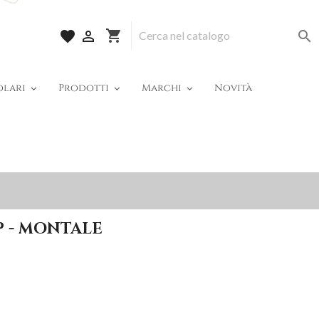
shopping_cart
favorite


olari
Prodotti
Marchi
Novità
P - MONTALE