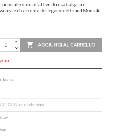
zione alle note olfattive di rosa bulgara e
essenza e ci racconta del legame del brand Montale

AGGIUNGI AL CARRELLO
zzino
ori brands
 (€ 170,00 per le Isole minori)
stpay
zati