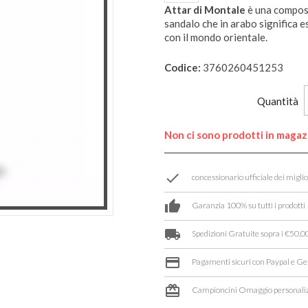
Attar di Montale
è una composi
sandalo che in arabo significa 
con il mondo orientale.
Codice:
3760260451253
Quantità
Non ci sono prodotti in maga
done
concessionario ufficiale dei migli
thumb_up
Garanzia 100% su tutti i prodotti
local_shipping
Spedizioni Gratuite sopra i €50,00
credit_card
Pagamenti sicuri con Paypal e Ge
card_giftcard
Campioncini Omaggio personaliz