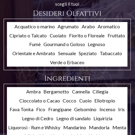
scegli il tuoi
Desideri Olfattivi
Acquatico o marino
Agrumato
Arabo
Aromatico
Cipriato o Talcato
Cuoiato
Fiorito o Floreale
Fruttato
Fumè
Gourmand o Goloso
Legnoso
Orientale e Ambrato
Sensuale
Speziato
Tabaccato
Verde o Erbaceo
Ingredienti
Ambra
Bergamotto
Cannella
Ciliegia
Cioccolato o Cacao
Cocco
Cuoio
Eliotropio
Fava Tonka
Fico
Frangipane
Gelsomino
Incenso
Iris
Legno di Cedro
Legno di sandalo
Liquirizia
Liquorosi - Rum e Whisky
Mandarino
Mandorla
Menta