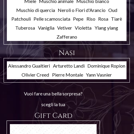
Miele
Muschio animale
Muschio bianco
Muschio di quercia
Neroli o Fiori d'Arancio
Oud
Patchouli
Pelle scamosciata
Pepe
Riso
Rosa
Tiarè
Tuberosa
Vaniglia
Vetiver
Violetta
Ylang ylang
Zafferano
Nasi
Alessandro Gualtieri
Arturetto Landi
Dominique Ropion
Olivier Creed
Pierre Montale
Yann Vasnier
Vuoi fare una bella sorpresa?
scegli la tua
Gift Card