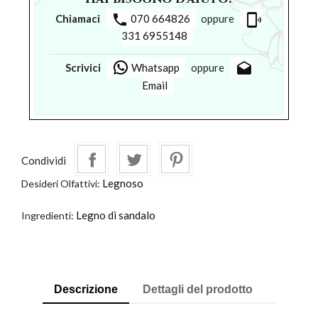
phone
phonelink_ring
Chiamaci
070 664826
oppure
331 6955148
drafts
Scrivici
Whatsapp
oppure
Email
Condividi
Legnoso
Desideri Olfattivi:
Legno di sandalo
Ingredienti:
Descrizione
Dettagli del prodotto