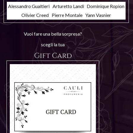
Alessandro Gualtieri
Arturetto Landi
Dominique Ropion
Olivier Creed
Pierre Montale
Yann Vasnier
Vuoi fare una bella sorpresa?
scegli la tua
Gift Card