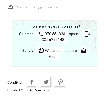
card_giftcard
Campioncini Omaggio personalizzati
Hai bisogno d'aiuto?
phone
phonelink_ring
Chiamaci
070 664826
oppure
331 6955148
drafts
Scrivici
Whatsapp
oppure
Email
Condividi
Speziato
Desideri Olfattivi: