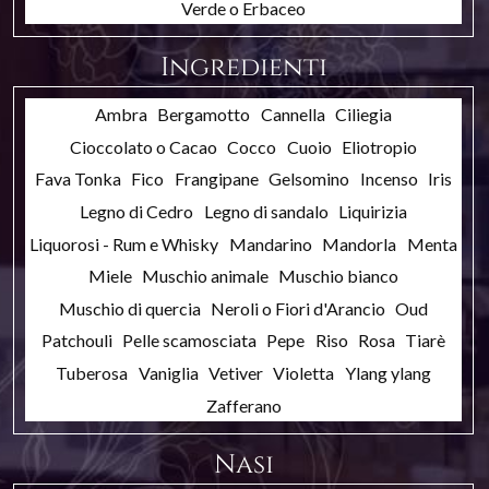
Verde o Erbaceo
Ingredienti
Ambra
Bergamotto
Cannella
Ciliegia
Cioccolato o Cacao
Cocco
Cuoio
Eliotropio
Fava Tonka
Fico
Frangipane
Gelsomino
Incenso
Iris
Legno di Cedro
Legno di sandalo
Liquirizia
Liquorosi - Rum e Whisky
Mandarino
Mandorla
Menta
Miele
Muschio animale
Muschio bianco
Muschio di quercia
Neroli o Fiori d'Arancio
Oud
Patchouli
Pelle scamosciata
Pepe
Riso
Rosa
Tiarè
Tuberosa
Vaniglia
Vetiver
Violetta
Ylang ylang
Zafferano
Nasi