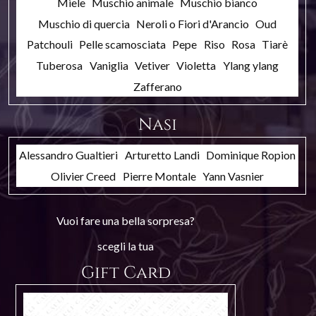
Miele
Muschio animale
Muschio bianco
Muschio di quercia
Neroli o Fiori d'Arancio
Oud
Patchouli
Pelle scamosciata
Pepe
Riso
Rosa
Tiarè
Tuberosa
Vaniglia
Vetiver
Violetta
Ylang ylang
Zafferano
Nasi
Alessandro Gualtieri
Arturetto Landi
Dominique Ropion
Olivier Creed
Pierre Montale
Yann Vasnier
Vuoi fare una bella sorpresa?
scegli la tua
Gift Card