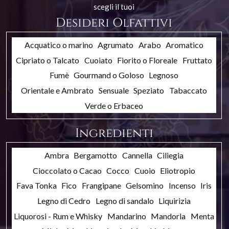
scegli il tuoi
Desideri Olfattivi
Acquatico o marino
Agrumato
Arabo
Aromatico
Cipriato o Talcato
Cuoiato
Fiorito o Floreale
Fruttato
Fumè
Gourmand o Goloso
Legnoso
Orientale e Ambrato
Sensuale
Speziato
Tabaccato
Verde o Erbaceo
Ingredienti
Ambra
Bergamotto
Cannella
Ciliegia
Cioccolato o Cacao
Cocco
Cuoio
Eliotropio
Fava Tonka
Fico
Frangipane
Gelsomino
Incenso
Iris
Legno di Cedro
Legno di sandalo
Liquirizia
Liquorosi - Rum e Whisky
Mandarino
Mandorla
Menta