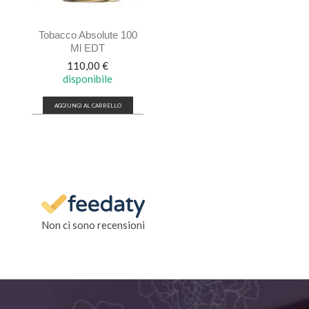
Tobacco Absolute 100
Ml EDT
Prezzo
110,00 €
disponibile
AGGIUNGI AL CARRELLO
Non ci sono recensioni