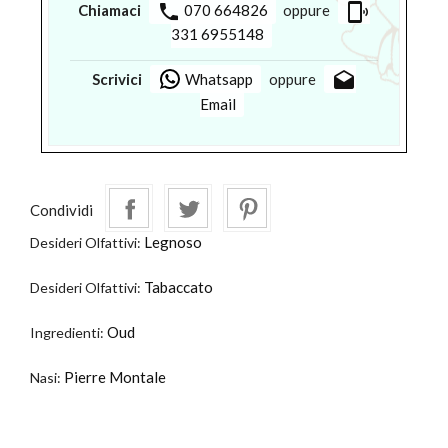
phone
phonelink_ring
Chiamaci
070 664826
oppure
331 6955148
drafts
Scrivici
Whatsapp
oppure
Email
Condividi
Legnoso
Desideri Olfattivi:
Tabaccato
Desideri Olfattivi:
Oud
Ingredienti:
Pierre Montale
Nasi: