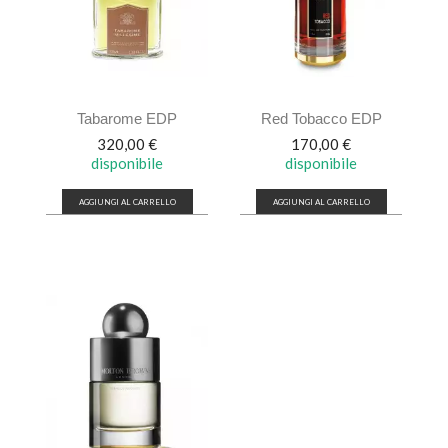
Tabarome EDP
Red Tobacco EDP
Prezzo
Prezzo
320,00 €
170,00 €
disponibile
disponibile
AGGIUNGI AL CARRELLO
AGGIUNGI AL CARRELLO