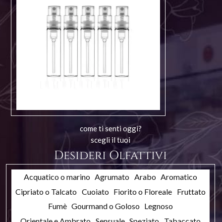
come ti senti oggi?
scegli il tuoi
Desideri Olfattivi
Acquatico o marino
Agrumato
Arabo
Aromatico
Cipriato o Talcato
Cuoiato
Fiorito o Floreale
Fruttato
Fumè
Gourmand o Goloso
Legnoso
Orientale e Ambrato
Sensuale
Speziato
Tabaccato