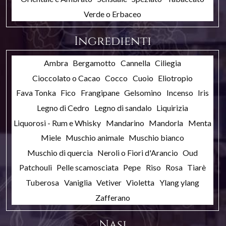
Verde o Erbaceo
Ingredienti
Ambra
Bergamotto
Cannella
Ciliegia
Cioccolato o Cacao
Cocco
Cuoio
Eliotropio
Fava Tonka
Fico
Frangipane
Gelsomino
Incenso
Iris
Legno di Cedro
Legno di sandalo
Liquirizia
Liquorosi - Rum e Whisky
Mandarino
Mandorla
Menta
Miele
Muschio animale
Muschio bianco
Muschio di quercia
Neroli o Fiori d'Arancio
Oud
Patchouli
Pelle scamosciata
Pepe
Riso
Rosa
Tiarè
Tuberosa
Vaniglia
Vetiver
Violetta
Ylang ylang
Zafferano
Nasi