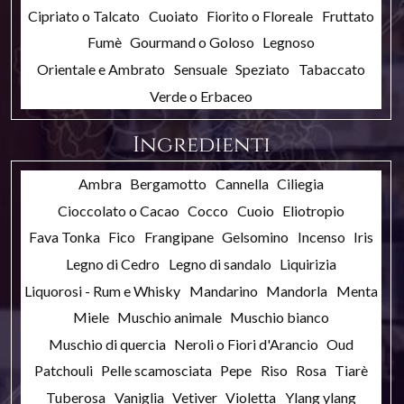
Cipriato o Talcato
Cuoiato
Fiorito o Floreale
Fruttato
Fumè
Gourmand o Goloso
Legnoso
Orientale e Ambrato
Sensuale
Speziato
Tabaccato
Verde o Erbaceo
Ingredienti
Ambra
Bergamotto
Cannella
Ciliegia
Cioccolato o Cacao
Cocco
Cuoio
Eliotropio
Fava Tonka
Fico
Frangipane
Gelsomino
Incenso
Iris
Legno di Cedro
Legno di sandalo
Liquirizia
Liquorosi - Rum e Whisky
Mandarino
Mandorla
Menta
Miele
Muschio animale
Muschio bianco
Muschio di quercia
Neroli o Fiori d'Arancio
Oud
Patchouli
Pelle scamosciata
Pepe
Riso
Rosa
Tiarè
Tuberosa
Vaniglia
Vetiver
Violetta
Ylang ylang