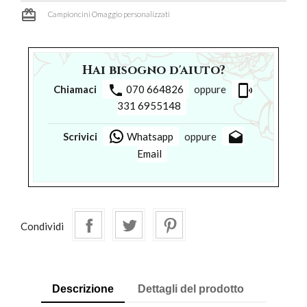
card_giftcard
Campioncini Omaggio personalizzati
Hai bisogno d'aiuto?
phone
phonelink_ring
Chiamaci
070 664826
oppure
331 6955148
drafts
Scrivici
Whatsapp
oppure
Email
Condividi
Descrizione
Dettagli del prodotto