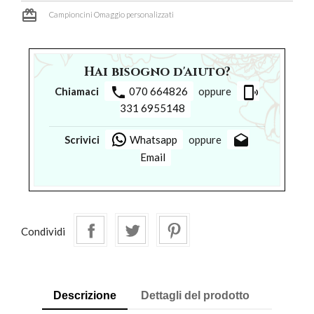
card_giftcard
Campioncini Omaggio personalizzati
Hai bisogno d'aiuto?
phone
phonelink_ring
Chiamaci
070 664826
oppure
331 6955148
drafts
Scrivici
Whatsapp
oppure
Email
Condividi
Descrizione
Dettagli del prodotto