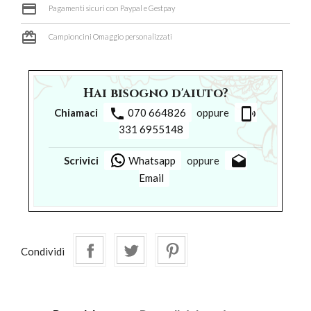
credit_card
Pagamenti sicuri con Paypal e Gestpay
card_giftcard
Campioncini Omaggio personalizzati
Hai bisogno d'aiuto?
phone
phonelink_ring
Chiamaci
070 664826
oppure
331 6955148
drafts
Scrivici
Whatsapp
oppure
Email
Condividi