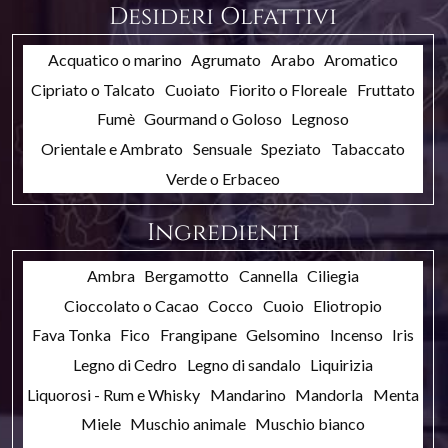
Desideri Olfattivi
Acquatico o marino
Agrumato
Arabo
Aromatico
Cipriato o Talcato
Cuoiato
Fiorito o Floreale
Fruttato
Fumè
Gourmand o Goloso
Legnoso
Orientale e Ambrato
Sensuale
Speziato
Tabaccato
Verde o Erbaceo
Ingredienti
Ambra
Bergamotto
Cannella
Ciliegia
Cioccolato o Cacao
Cocco
Cuoio
Eliotropio
Fava Tonka
Fico
Frangipane
Gelsomino
Incenso
Iris
Legno di Cedro
Legno di sandalo
Liquirizia
Liquorosi - Rum e Whisky
Mandarino
Mandorla
Menta
Miele
Muschio animale
Muschio bianco