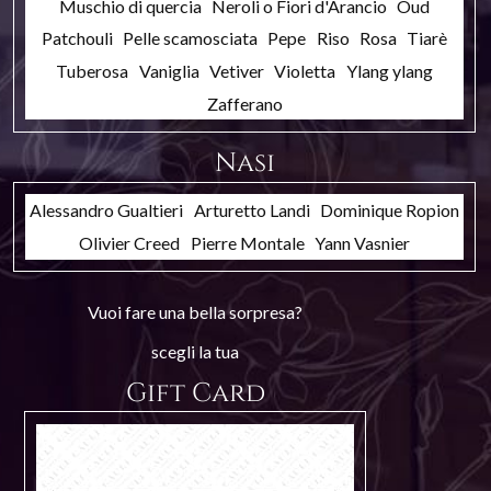
Muschio di quercia
Neroli o Fiori d'Arancio
Oud
Patchouli
Pelle scamosciata
Pepe
Riso
Rosa
Tiarè
Tuberosa
Vaniglia
Vetiver
Violetta
Ylang ylang
Zafferano
Nasi
Alessandro Gualtieri
Arturetto Landi
Dominique Ropion
Olivier Creed
Pierre Montale
Yann Vasnier
Vuoi fare una bella sorpresa?
scegli la tua
Gift Card