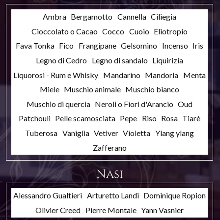
Ambra
Bergamotto
Cannella
Ciliegia
Cioccolato o Cacao
Cocco
Cuoio
Eliotropio
Fava Tonka
Fico
Frangipane
Gelsomino
Incenso
Iris
Legno di Cedro
Legno di sandalo
Liquirizia
Liquorosi - Rum e Whisky
Mandarino
Mandorla
Menta
Miele
Muschio animale
Muschio bianco
Muschio di quercia
Neroli o Fiori d'Arancio
Oud
Patchouli
Pelle scamosciata
Pepe
Riso
Rosa
Tiarè
Tuberosa
Vaniglia
Vetiver
Violetta
Ylang ylang
Zafferano
Nasi
Alessandro Gualtieri
Arturetto Landi
Dominique Ropion
Olivier Creed
Pierre Montale
Yann Vasnier