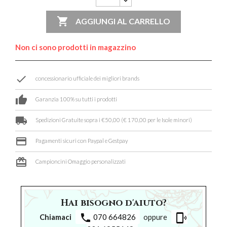

AGGIUNGI AL CARRELLO
Non ci sono prodotti in magazzino
done
concessionario ufficiale dei migliori brands
thumb_up
Garanzia 100% su tutti i prodotti
local_shipping
Spedizioni Gratuite sopra i €50,00 (€ 170,00 per le Isole minori)
credit_card
Pagamenti sicuri con Paypal e Gestpay
card_giftcard
Campioncini Omaggio personalizzati
Hai bisogno d'aiuto?
phone
phonelink_ring
Chiamaci
070 664826
oppure