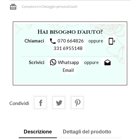
card_giftcard
Campioncini Omaggio personalizzati
Hai bisogno d'aiuto?
phone
phonelink_ring
Chiamaci
070 664826
oppure
331 6955148
drafts
Scrivici
Whatsapp
oppure
Email
Condividi
Descrizione
Dettagli del prodotto