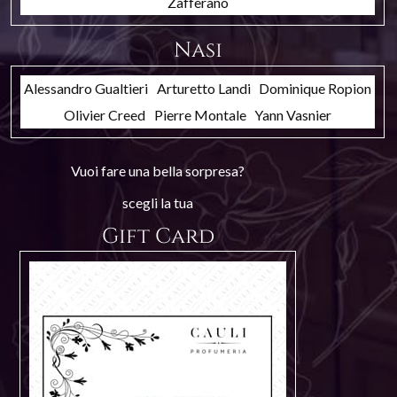
Zafferano
Nasi
Alessandro Gualtieri
Arturetto Landi
Dominique Ropion
Olivier Creed
Pierre Montale
Yann Vasnier
Vuoi fare una bella sorpresa?
scegli la tua
Gift Card