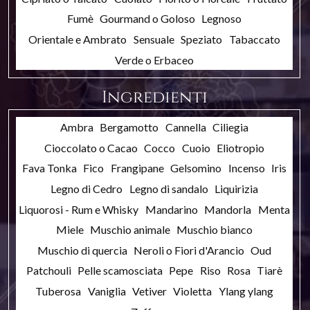
Fumè
Gourmand o Goloso
Legnoso
Orientale e Ambrato
Sensuale
Speziato
Tabaccato
Verde o Erbaceo
Ingredienti
Ambra
Bergamotto
Cannella
Ciliegia
Cioccolato o Cacao
Cocco
Cuoio
Eliotropio
Fava Tonka
Fico
Frangipane
Gelsomino
Incenso
Iris
Legno di Cedro
Legno di sandalo
Liquirizia
Liquorosi - Rum e Whisky
Mandarino
Mandorla
Menta
Miele
Muschio animale
Muschio bianco
Muschio di quercia
Neroli o Fiori d'Arancio
Oud
Patchouli
Pelle scamosciata
Pepe
Riso
Rosa
Tiarè
Tuberosa
Vaniglia
Vetiver
Violetta
Ylang ylang