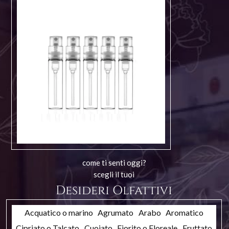
come ti senti oggi?
scegli il tuoi
Desideri Olfattivi
Acquatico o marino
Agrumato
Arabo
Aromatico
Cipriato o Talcato
Cuoiato
Fiorito o Floreale
Fruttato