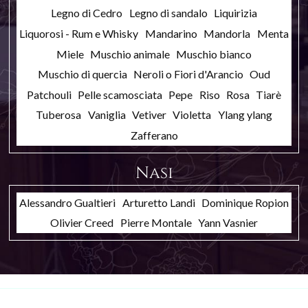
Legno di Cedro
Legno di sandalo
Liquirizia
Liquorosi - Rum e Whisky
Mandarino
Mandorla
Menta
Miele
Muschio animale
Muschio bianco
Muschio di quercia
Neroli o Fiori d'Arancio
Oud
Patchouli
Pelle scamosciata
Pepe
Riso
Rosa
Tiarè
Tuberosa
Vaniglia
Vetiver
Violetta
Ylang ylang
Zafferano
Nasi
Alessandro Gualtieri
Arturetto Landi
Dominique Ropion
Olivier Creed
Pierre Montale
Yann Vasnier