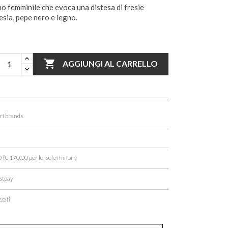
o femminile che evoca una distesa di fresie
esia, pepe nero e legno.

AGGIUNGI AL CARRELLO
ori brands
 (€ 170,00 per le Isole minori)
stpay
zati