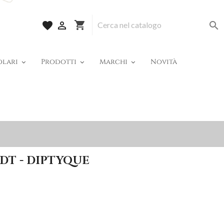
shopping_cart
favorite


olari
Prodotti
Marchi
Novità
EDT - DIPTYQUE