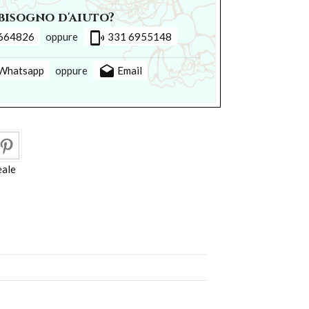
bisogno d'aiuto?
phonelink_ring
664826
oppure
331 6955148
drafts
Whatsapp
oppure
Email
eale