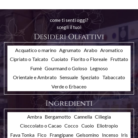
come ti senti oggi?
scegli il tuoi
Desideri Olfattivi
Acquatico o marino
Agrumato
Arabo
Aromatico
Cipriato o Talcato
Cuoiato
Fiorito o Floreale
Fruttato
Fumè
Gourmand o Goloso
Legnoso
Orientale e Ambrato
Sensuale
Speziato
Tabaccato
Verde o Erbaceo
Ingredienti
Ambra
Bergamotto
Cannella
Ciliegia
Cioccolato o Cacao
Cocco
Cuoio
Eliotropio
Fava Tonka
Fico
Frangipane
Gelsomino
Incenso
Iris