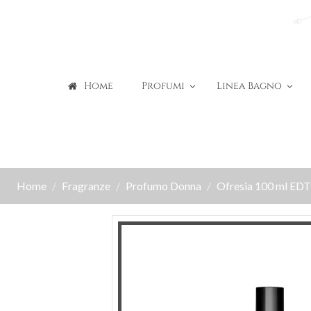
Home
Profumi
Linea Bagno
Home
Fragranze
Profumo Donna
Ofresia 100 ml EDT