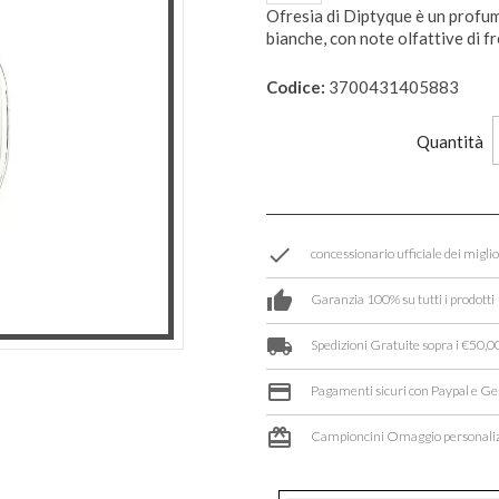
Ofresia di Diptyque è un profum
bianche, con note olfattive di fr
Codice:
3700431405883
Quantità
done
concessionario ufficiale dei migli
thumb_up
Garanzia 100% su tutti i prodotti
local_shipping
Spedizioni Gratuite sopra i €50,00
credit_card
Pagamenti sicuri con Paypal e Ge
card_giftcard
Campioncini Omaggio personaliz