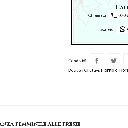
Hai 
phone
Chiamaci
070 
Scrivici
Condividi
Fiorito o Flor
Desideri Olfattivi:
anza femminile alle fresie