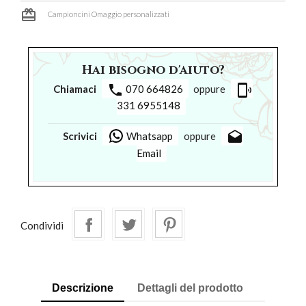
card_giftcard
Campioncini Omaggio personalizzati
Hai bisogno d'aiuto?
phone
phonelink_ring
Chiamaci
070 664826
oppure
331 6955148
drafts
Scrivici
Whatsapp
oppure
Email
Condividi
Descrizione
Dettagli del prodotto