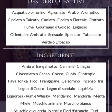
Desideri Olfattivi
Acquatico o marino
Agrumato
Arabo
Aromatico
Cipriato o Talcato
Cuoiato
Fiorito o Floreale
Fruttato
Fumè
Gourmand o Goloso
Legnoso
Orientale e Ambrato
Sensuale
Speziato
Tabaccato
Verde o Erbaceo
Ingredienti
Ambra
Bergamotto
Cannella
Ciliegia
Cioccolato o Cacao
Cocco
Cuoio
Eliotropio
Fava Tonka
Fico
Frangipane
Gelsomino
Incenso
Iris
Legno di Cedro
Legno di sandalo
Liquirizia
Liquorosi - Rum e Whisky
Mandarino
Mandorla
Menta
Miele
Muschio animale
Muschio bianco
Muschio di quercia
Neroli o Fiori d'Arancio
Oud