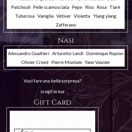
Patchouli
Pelle scamosciata
Pepe
Riso
Rosa
Tiarè
Tuberosa
Vaniglia
Vetiver
Violetta
Ylang ylang
Zafferano
Nasi
Alessandro Gualtieri
Arturetto Landi
Dominique Ropion
Olivier Creed
Pierre Montale
Yann Vasnier
Vuoi fare una bella sorpresa?
scegli la tua
Gift Card