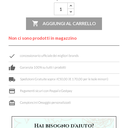

AGGIUNGI AL CARRELLO
Non ci sono prodotti in magazzino
done
concessionario ufficiale dei migliori brands
thumb_up
Garanzia 100% su tutti i prodotti
local_shipping
Spedizioni Gratuite sopra i €50,00 (€ 170,00 per le Isole minori)
credit_card
Pagamenti sicuri con Paypal e Gestpay
card_giftcard
Campioncini Omaggio personalizzati
Hai bisogno d'aiuto?