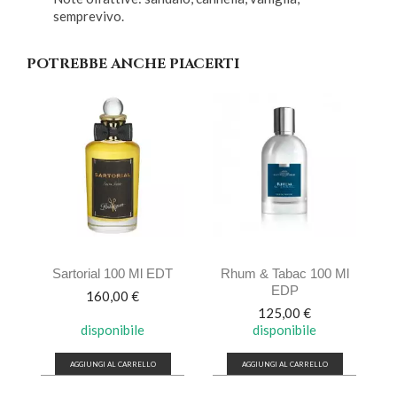
semprevivo.
POTREBBE ANCHE PIACERTI
Sartorial 100 Ml EDT
Rhum & Tabac 100 Ml
EDP
Prezzo
160,00 €
Prezzo
125,00 €
disponibile
disponibile
AGGIUNGI AL CARRELLO
AGGIUNGI AL CARRELLO