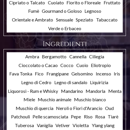
Cipriato o Talcato
Cuoiato
Fiorito o Floreale
Fruttato
Fumè
Gourmand o Goloso
Legnoso
Orientale e Ambrato
Sensuale
Speziato
Tabaccato
Verde o Erbaceo
Ingredienti
Ambra
Bergamotto
Cannella
Ciliegia
Cioccolato o Cacao
Cocco
Cuoio
Eliotropio
Fava Tonka
Fico
Frangipane
Gelsomino
Incenso
Iris
Legno di Cedro
Legno di sandalo
Liquirizia
Liquorosi - Rum e Whisky
Mandarino
Mandorla
Menta
Miele
Muschio animale
Muschio bianco
Muschio di quercia
Neroli o Fiori d'Arancio
Oud
Patchouli
Pelle scamosciata
Pepe
Riso
Rosa
Tiarè
Tuberosa
Vaniglia
Vetiver
Violetta
Ylang ylang