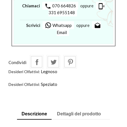
phone
phonelink_ring
Chiamaci
070 664826
oppure
331 6955148
drafts
Scrivici
Whatsapp
oppure
Email
Condividi
Legnoso
Desideri Olfattivi:
Speziato
Desideri Olfattivi:
Descrizione
Dettagli del prodotto