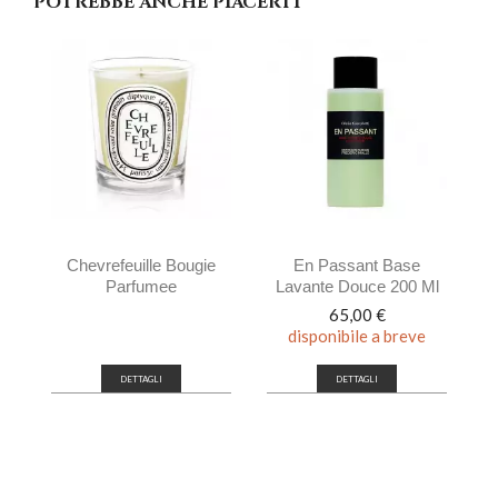
POTREBBE ANCHE PIACERTI
Chevrefeuille Bougie
En Passant Base
Parfumee
Lavante Douce 200 Ml
Prezzo
65,00 €
disponibile a breve
DETTAGLI
DETTAGLI