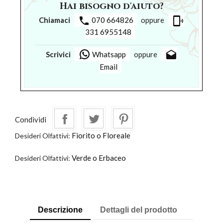
Hai bisogno d'aiuto?
phone
phonelink_ring
Chiamaci
070 664826
oppure
331 6955148
drafts
Scrivici
Whatsapp
oppure
Email
Condividi
Fiorito o Floreale
Desideri Olfattivi:
Verde o Erbaceo
Desideri Olfattivi:
Descrizione
Dettagli del prodotto