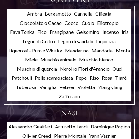
Ingredienti
Ambra
Bergamotto
Cannella
Ciliegia
Cioccolato o Cacao
Cocco
Cuoio
Eliotropio
Fava Tonka
Fico
Frangipane
Gelsomino
Incenso
Iris
Legno di Cedro
Legno di sandalo
Liquirizia
Liquorosi - Rum e Whisky
Mandarino
Mandorla
Menta
Miele
Muschio animale
Muschio bianco
Muschio di quercia
Neroli o Fiori d'Arancio
Oud
Patchouli
Pelle scamosciata
Pepe
Riso
Rosa
Tiarè
Tuberosa
Vaniglia
Vetiver
Violetta
Ylang ylang
Zafferano
Nasi
Alessandro Gualtieri
Arturetto Landi
Dominique Ropion
Olivier Creed
Pierre Montale
Yann Vasnier