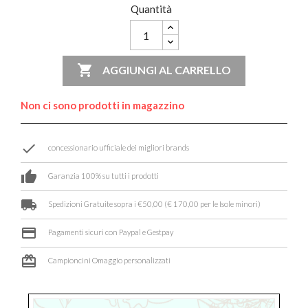
Quantità

AGGIUNGI AL CARRELLO
Non ci sono prodotti in magazzino
done
concessionario ufficiale dei migliori brands
thumb_up
Garanzia 100% su tutti i prodotti
local_shipping
Spedizioni Gratuite sopra i €50,00 (€ 170,00 per le Isole minori)
credit_card
Pagamenti sicuri con Paypal e Gestpay
card_giftcard
Campioncini Omaggio personalizzati