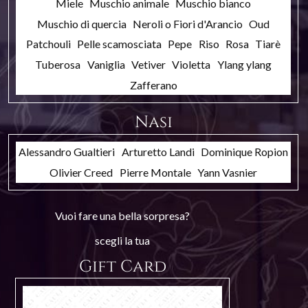
Miele
Muschio animale
Muschio bianco
Muschio di quercia
Neroli o Fiori d'Arancio
Oud
Patchouli
Pelle scamosciata
Pepe
Riso
Rosa
Tiarè
Tuberosa
Vaniglia
Vetiver
Violetta
Ylang ylang
Zafferano
Nasi
Alessandro Gualtieri
Arturetto Landi
Dominique Ropion
Olivier Creed
Pierre Montale
Yann Vasnier
Vuoi fare una bella sorpresa?
scegli la tua
Gift Card