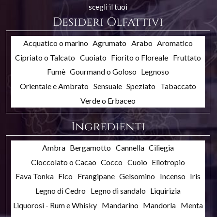
scegli il tuoi
Desideri Olfattivi
Acquatico o marino
Agrumato
Arabo
Aromatico
Cipriato o Talcato
Cuoiato
Fiorito o Floreale
Fruttato
Fumè
Gourmand o Goloso
Legnoso
Orientale e Ambrato
Sensuale
Speziato
Tabaccato
Verde o Erbaceo
Ingredienti
Ambra
Bergamotto
Cannella
Ciliegia
Cioccolato o Cacao
Cocco
Cuoio
Eliotropio
Fava Tonka
Fico
Frangipane
Gelsomino
Incenso
Iris
Legno di Cedro
Legno di sandalo
Liquirizia
Liquorosi - Rum e Whisky
Mandarino
Mandorla
Menta