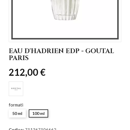
EAU D'HADRIEN EDP - GOUTAL
PARIS
212,00 €
formati
50 ml
100 ml
Codice:
711367106662