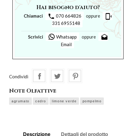
Hai bisogno d'aiuto?
phone
phonelink_ring
Chiamaci
070 664826
oppure
331 6955148
drafts
Scrivici
Whatsapp
oppure
Email
Condividi
Note Olfattive
agrumato
cedro
limone verde
pompelmo
Descrizione
Dettagli del prodotto