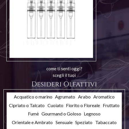
come ti senti oggi?
scegli il tuoi
Desideri Olfattivi
Acquatico o marino
Agrumato
Arabo
Aromatico
Cipriato o Talcato
Cuoiato
Fiorito o Floreale
Fruttato
Fumè
Gourmand o Goloso
Legnoso
Orientale e Ambrato
Sensuale
Speziato
Tabaccato