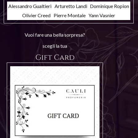
Alessandro Gualtieri
Arturetto Landi
Dominique Ropion
Olivier Creed
Pierre Montale
Yann Vasnier
Vuoi fare una bella sorpresa?
scegli la tua
Gift Card