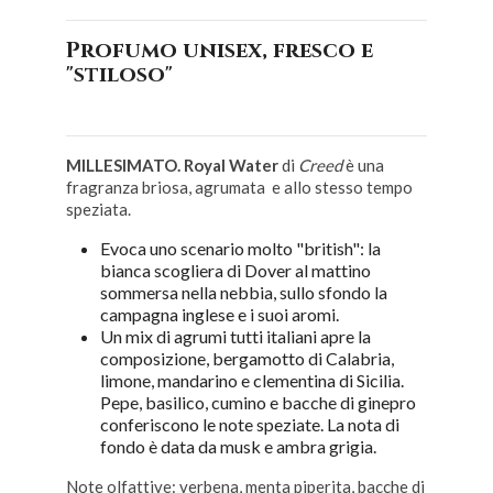
Profumo unisex, fresco e
"stiloso"
MILLESIMATO. Royal Water
di
Creed
è una
fragranza briosa, agrumata e allo stesso tempo
speziata.
Evoca uno scenario molto "british": la
bianca scogliera di Dover al mattino
sommersa nella nebbia, sullo sfondo la
campagna inglese e i suoi aromi.
Un mix di agrumi tutti italiani apre la
composizione, bergamotto di Calabria,
limone, mandarino e clementina di Sicilia.
Pepe, basilico, cumino e bacche di ginepro
conferiscono le note speziate. La nota di
fondo è data da musk e ambra grigia.
Note olfattive: verbena, menta piperita, bacche di