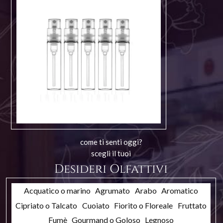
come ti senti oggi?
scegli il tuoi
Desideri Olfattivi
Acquatico o marino
Agrumato
Arabo
Aromatico
Cipriato o Talcato
Cuoiato
Fiorito o Floreale
Fruttato
Fumè
Gourmand o Goloso
Legnoso