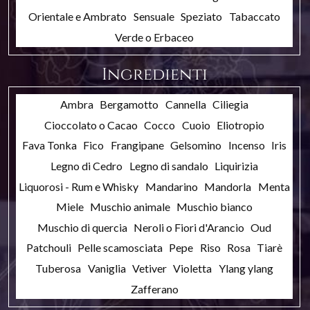
Orientale e Ambrato
Sensuale
Speziato
Tabaccato
Verde o Erbaceo
Ingredienti
Ambra
Bergamotto
Cannella
Ciliegia
Cioccolato o Cacao
Cocco
Cuoio
Eliotropio
Fava Tonka
Fico
Frangipane
Gelsomino
Incenso
Iris
Legno di Cedro
Legno di sandalo
Liquirizia
Liquorosi - Rum e Whisky
Mandarino
Mandorla
Menta
Miele
Muschio animale
Muschio bianco
Muschio di quercia
Neroli o Fiori d'Arancio
Oud
Patchouli
Pelle scamosciata
Pepe
Riso
Rosa
Tiarè
Tuberosa
Vaniglia
Vetiver
Violetta
Ylang ylang
Zafferano