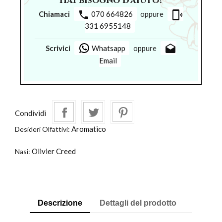
Hai bisogno d'aiuto?
phone
phonelink_ring
Chiamaci
070 664826
oppure
331 6955148
drafts
Scrivici
Whatsapp
oppure
Email
Condividi
Aromatico
Desideri Olfattivi:
Olivier Creed
Nasi:
Descrizione
Dettagli del prodotto