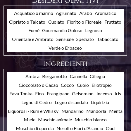
Desideri Olfattivi
Acquatico o marino
Agrumato
Arabo
Aromatico
Cipriato o Talcato
Cuoiato
Fiorito o Floreale
Fruttato
Fumè
Gourmand o Goloso
Legnoso
Orientale e Ambrato
Sensuale
Speziato
Tabaccato
Verde o Erbaceo
Ingredienti
Ambra
Bergamotto
Cannella
Ciliegia
Cioccolato o Cacao
Cocco
Cuoio
Eliotropio
Fava Tonka
Fico
Frangipane
Gelsomino
Incenso
Iris
Legno di Cedro
Legno di sandalo
Liquirizia
Liquorosi - Rum e Whisky
Mandarino
Mandorla
Menta
Miele
Muschio animale
Muschio bianco
Muschio di quercia
Neroli o Fiori d'Arancio
Oud