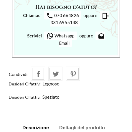
Hai bisogno d'aiuto?
phone
phonelink_ring
Chiamaci
070 664826
oppure
331 6955148
drafts
Scrivici
Whatsapp
oppure
Email
Condividi
Legnoso
Desideri Olfattivi:
Speziato
Desideri Olfattivi:
Descrizione
Dettagli del prodotto