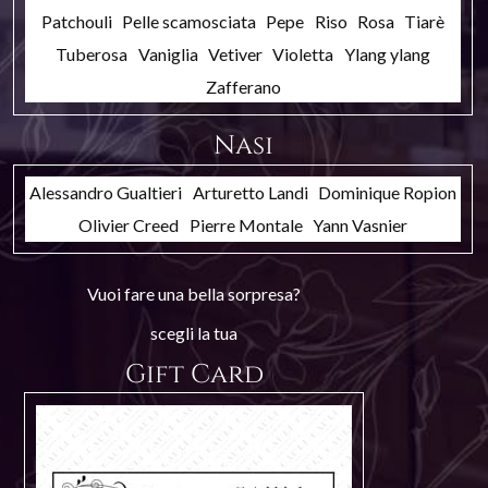
Patchouli
Pelle scamosciata
Pepe
Riso
Rosa
Tiarè
Tuberosa
Vaniglia
Vetiver
Violetta
Ylang ylang
Zafferano
Nasi
Alessandro Gualtieri
Arturetto Landi
Dominique Ropion
Olivier Creed
Pierre Montale
Yann Vasnier
Vuoi fare una bella sorpresa?
scegli la tua
Gift Card