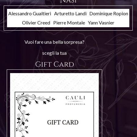
Nasi
Alessandro Gualtieri
Arturetto Landi
Dominique Ropion
Olivier Creed
Pierre Montale
Yann Vasnier
Vuoi fare una bella sorpresa?
scegli la tua
Gift Card