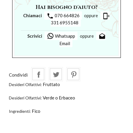
Hai bisogno d'aiuto?
phone
phonelink_ring
Chiamaci
070 664826
oppure
331 6955148
drafts
Scrivici
Whatsapp
oppure
Email
Condividi
Fruttato
Desideri Olfattivi:
Verde o Erbaceo
Desideri Olfattivi:
Fico
Ingredienti: