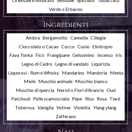
Orientale e Ambrato
Sensuale
Speziato
Tabaccato
Verde o Erbaceo
Ingredienti
Ambra
Bergamotto
Cannella
Ciliegia
Cioccolato o Cacao
Cocco
Cuoio
Eliotropio
Fava Tonka
Fico
Frangipane
Gelsomino
Incenso
Iris
Legno di Cedro
Legno di sandalo
Liquirizia
Liquorosi - Rum e Whisky
Mandarino
Mandorla
Menta
Miele
Muschio animale
Muschio bianco
Muschio di quercia
Neroli o Fiori d'Arancio
Oud
Patchouli
Pelle scamosciata
Pepe
Riso
Rosa
Tiarè
Tuberosa
Vaniglia
Vetiver
Violetta
Ylang ylang
Zafferano