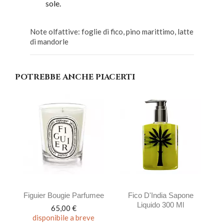
sole.
Note olfattive: foglie di fico, pino marittimo, latte
di mandorle
POTREBBE ANCHE PIACERTI
Figuier Bougie Parfumee
Fico D'India Sapone
Liquido 300 Ml
Prezzo
65,00 €
disponibile a breve