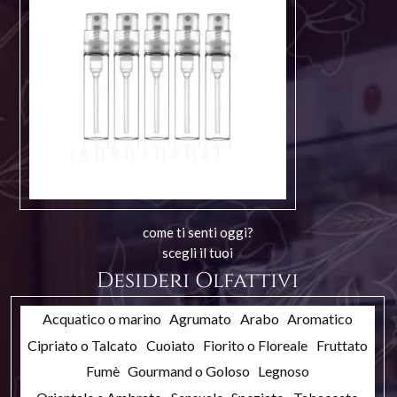
come ti senti oggi?
scegli il tuoi
Desideri Olfattivi
Acquatico o marino
Agrumato
Arabo
Aromatico
Cipriato o Talcato
Cuoiato
Fiorito o Floreale
Fruttato
Fumè
Gourmand o Goloso
Legnoso