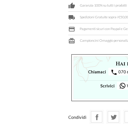
thumb_up
Garanzia 100% su tutti i prodotti
local_shipping
Spedizioni Gratuite sopra i €50,00
credit_card
Pagamenti sicuri con Paypal e Ge
card_giftcard
Campioncini Omaggio personaliz
Hai 
phone
Chiamaci
070 
Scrivici
Condividi