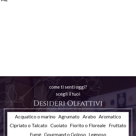
come ti senti oggi?
scegli il tuoi
Desideri Olfattivi
Acquatico o marino
Agrumato
Arabo
Aromatico
Cipriato o Talcato
Cuoiato
Fiorito o Floreale
Fruttato
Fumè
Gourmand o Goloso
Legnoso