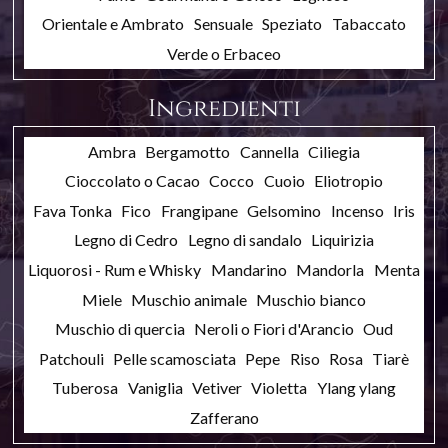
Orientale e Ambrato
Sensuale
Speziato
Tabaccato
Verde o Erbaceo
Ingredienti
Ambra
Bergamotto
Cannella
Ciliegia
Cioccolato o Cacao
Cocco
Cuoio
Eliotropio
Fava Tonka
Fico
Frangipane
Gelsomino
Incenso
Iris
Legno di Cedro
Legno di sandalo
Liquirizia
Liquorosi - Rum e Whisky
Mandarino
Mandorla
Menta
Miele
Muschio animale
Muschio bianco
Muschio di quercia
Neroli o Fiori d'Arancio
Oud
Patchouli
Pelle scamosciata
Pepe
Riso
Rosa
Tiarè
Tuberosa
Vaniglia
Vetiver
Violetta
Ylang ylang
Zafferano