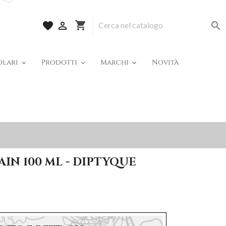
shopping_cart
favorite


olari
Prodotti
Marchi
Novità
AIN 100 ML - DIPTYQUE