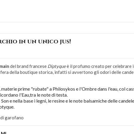
chio in un unico jus!
rmain
del brand francese
Diptyque
è il profumo creato per celebrare i
fera della boutique storica, infatti si avvertono gli odori delle cande
 materie prime "rubate" a Philosykos e l'Ombre dans l'eau, col cass
ricordano l'Eau,tra le note di testa.
Son e nella base i legni, le resine e le note balsamiche delle candel
ptyque.
i di garofano
 ML