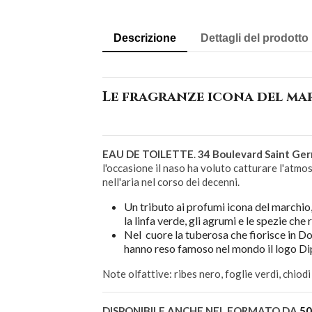
Descrizione
Dettagli del prodotto
Le fragranze icona del mar
EAU DE TOILETTE
.
34 Boulevard Saint Ge
l'occasione il naso ha voluto catturare l'atmos
nell'aria nel corso dei decenni.
Un tributo ai profumi icona del marchio,
la linfa verde, gli agrumi e le spezie che 
Nel cuore la tuberosa che fiorisce in Do 
hanno reso famoso nel mondo il logo Di
Note olfattive: ribes nero, foglie verdi, chiod
DISPONIBILE ANCHE NEL FORMATO DA
50