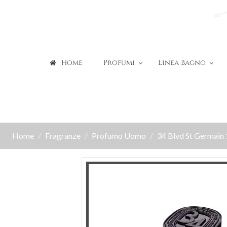
Home
Profumi
Linea Bagno
Home
Fragranze
Profumo Uomo
34 Blvd St Germain