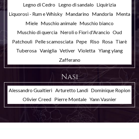
Legno di Cedro
Legno di sandalo
Liquirizia
Liquorosi - Rum e Whisky
Mandarino
Mandorla
Menta
Miele
Muschio animale
Muschio bianco
Muschio di quercia
Neroli o Fiori d'Arancio
Oud
Patchouli
Pelle scamosciata
Pepe
Riso
Rosa
Tiarè
Tuberosa
Vaniglia
Vetiver
Violetta
Ylang ylang
Zafferano
Nasi
Alessandro Gualtieri
Arturetto Landi
Dominique Ropion
Olivier Creed
Pierre Montale
Yann Vasnier