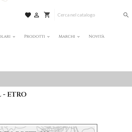
shopping_cart
favorite


olari
Prodotti
Marchi
Novità
 - ETRO