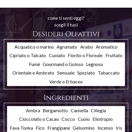
come ti senti oggi?
scegli il tuoi
Desideri Olfattivi
Acquatico o marino
Agrumato
Arabo
Aromatico
Cipriato o Talcato
Cuoiato
Fiorito o Floreale
Fruttato
Fumè
Gourmand o Goloso
Legnoso
Orientale e Ambrato
Sensuale
Speziato
Tabaccato
Verde o Erbaceo
Ingredienti
Ambra
Bergamotto
Cannella
Ciliegia
Cioccolato o Cacao
Cocco
Cuoio
Eliotropio
Fava Tonka
Fico
Frangipane
Gelsomino
Incenso
Iris