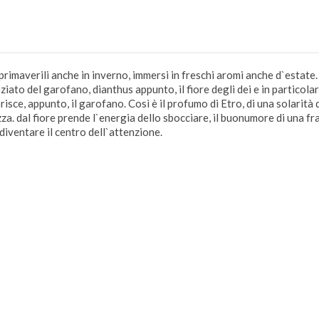
averili anche in inverno, immersi in freschi aromi anche d`estate. fi
iato del garofano, dianthus appunto, il fiore degli dei e in particolar
orisce, appunto, il garofano. Così è il profumo di Etro, di una solari
. dal fiore prende l`energia dello sbocciare, il buonumore di una frag
iventare il centro dell`attenzione.