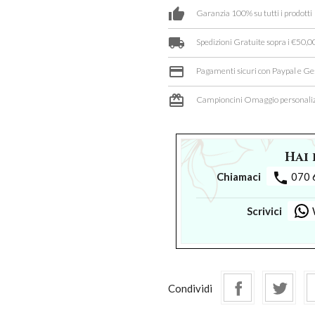
thumb_up
Garanzia 100% su tutti i prodotti
local_shipping
Spedizioni Gratuite sopra i €50,00
credit_card
Pagamenti sicuri con Paypal e Ge
card_giftcard
Campioncini Omaggio personaliz
Hai 
phone
Chiamaci
070 
Scrivici
Condividi