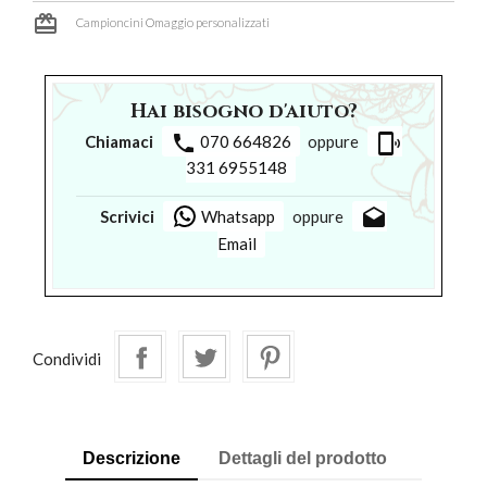
card_giftcard
Campioncini Omaggio personalizzati
Hai bisogno d'aiuto?
phone
phonelink_ring
Chiamaci
070 664826
oppure
331 6955148
drafts
Scrivici
Whatsapp
oppure
Email
Condividi
Descrizione
Dettagli del prodotto