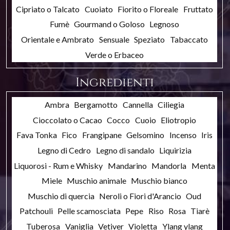
Cipriato o Talcato
Cuoiato
Fiorito o Floreale
Fruttato
Fumè
Gourmand o Goloso
Legnoso
Orientale e Ambrato
Sensuale
Speziato
Tabaccato
Verde o Erbaceo
Ingredienti
Ambra
Bergamotto
Cannella
Ciliegia
Cioccolato o Cacao
Cocco
Cuoio
Eliotropio
Fava Tonka
Fico
Frangipane
Gelsomino
Incenso
Iris
Legno di Cedro
Legno di sandalo
Liquirizia
Liquorosi - Rum e Whisky
Mandarino
Mandorla
Menta
Miele
Muschio animale
Muschio bianco
Muschio di quercia
Neroli o Fiori d'Arancio
Oud
Patchouli
Pelle scamosciata
Pepe
Riso
Rosa
Tiarè
Tuberosa
Vaniglia
Vetiver
Violetta
Ylang ylang