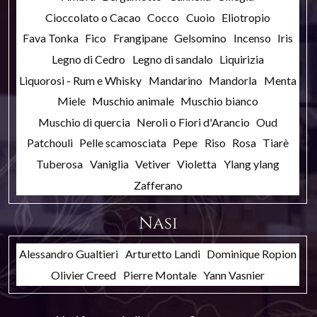
Cioccolato o Cacao
Cocco
Cuoio
Eliotropio
Fava Tonka
Fico
Frangipane
Gelsomino
Incenso
Iris
Legno di Cedro
Legno di sandalo
Liquirizia
Liquorosi - Rum e Whisky
Mandarino
Mandorla
Menta
Miele
Muschio animale
Muschio bianco
Muschio di quercia
Neroli o Fiori d'Arancio
Oud
Patchouli
Pelle scamosciata
Pepe
Riso
Rosa
Tiarè
Tuberosa
Vaniglia
Vetiver
Violetta
Ylang ylang
Zafferano
Nasi
Alessandro Gualtieri
Arturetto Landi
Dominique Ropion
Olivier Creed
Pierre Montale
Yann Vasnier