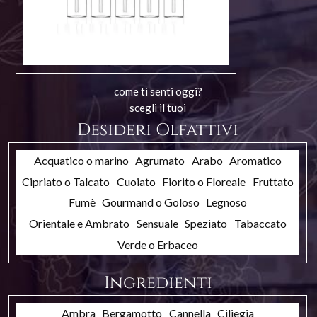
come ti senti oggi?
scegli il tuoi
Desideri Olfattivi
Acquatico o marino
Agrumato
Arabo
Aromatico
Cipriato o Talcato
Cuoiato
Fiorito o Floreale
Fruttato
Fumè
Gourmand o Goloso
Legnoso
Orientale e Ambrato
Sensuale
Speziato
Tabaccato
Verde o Erbaceo
Ingredienti
Ambra
Bergamotto
Cannella
Ciliegia