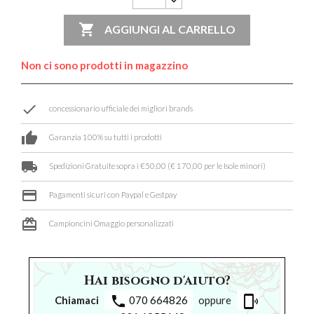

AGGIUNGI AL CARRELLO
Non ci sono prodotti in magazzino
done
concessionario ufficiale dei migliori brands
thumb_up
Garanzia 100% su tutti i prodotti
local_shipping
Spedizioni Gratuite sopra i €50,00 (€ 170,00 per le Isole minori)
credit_card
Pagamenti sicuri con Paypal e Gestpay
card_giftcard
Campioncini Omaggio personalizzati
Hai bisogno d'aiuto?
phone
phonelink_ring
Chiamaci
070 664826
oppure