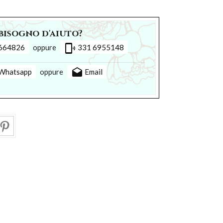
bisogno d'aiuto?
phonelink_ring
664826
oppure
331 6955148
drafts
Whatsapp
oppure
Email