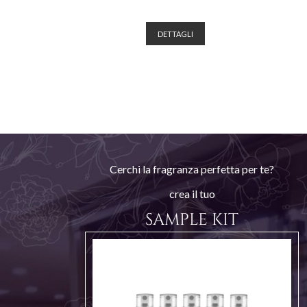
DETTAGLI
Cerchi la fragranza perfetta per te?
crea il tuo
SAMPLE KIT