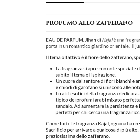
profumo allo zafferano
EAU DE PARFUM. Jihan
di
Kajal
è una fragran
porta in un romantico giardino orientale. Il ju
Il tema olfattivo è il fiore dello zafferano, 
La fragranza si apre con note speziate di
subito il tema e l’ispirazione.
Un cuore dal sentore di fiori bianchi e 
e chiodi di garofano si uniscono alle not
I tratti esotici della fragranza dedicata
tipico dei profumi arabi mixato perfetta
sandalo. Ad aumentare la persistenza e la 
perfetti per chi cerca una fragranza ri
Come tutte le fragranza Kajal, ognuna ha un si
Sacrificio per arrivare a qualcosa di più alto
preziosissima dello zafferano.