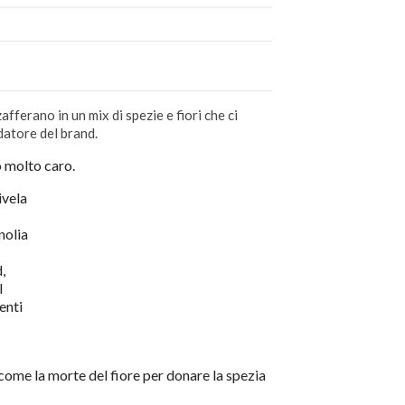
 zafferano in
un mix di spezie e fiori che ci
ndatore del brand.
do molto caro.
ivela
nolia
,
l
enti
, come la morte del fiore per donare la spezia