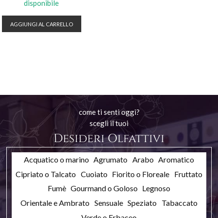
disponibile
AGGIUNGI AL CARRELLO
come ti senti oggi?
scegli il tuoi
Desideri Olfattivi
Acquatico o marino
Agrumato
Arabo
Aromatico
Cipriato o Talcato
Cuoiato
Fiorito o Floreale
Fruttato
Fumè
Gourmand o Goloso
Legnoso
Orientale e Ambrato
Sensuale
Speziato
Tabaccato
Verde o Erbaceo