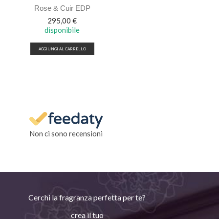
Rose & Cuir EDP
Prezzo
295,00 €
disponibile
AGGIUNGI AL CARRELLO
Non ci sono recensioni
Cerchi la fragranza perfetta per te?
crea il tuo