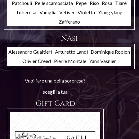
Patchouli
Pelle scamosciata
Pepe
Riso
Rosa
Tiarè
Tuberosa
Vaniglia
Vetiver
Violetta
Ylang ylang
Zafferano
Nasi
Alessandro Gualtieri
Arturetto Landi
Dominique Ropion
Olivier Creed
Pierre Montale
Yann Vasnier
Vuoi fare una bella sorpresa?
scegli la tua
Gift Card