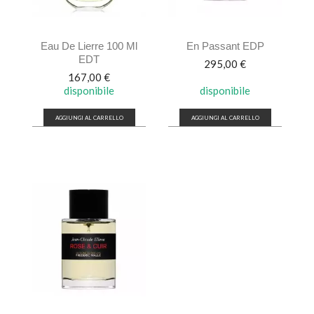
Eau De Lierre 100 Ml
En Passant EDP
EDT
Prezzo
295,00 €
Prezzo
167,00 €
disponibile
disponibile
AGGIUNGI AL CARRELLO
AGGIUNGI AL CARRELLO