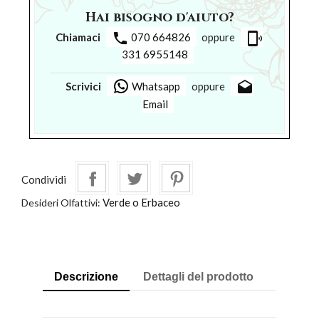
Hai bisogno d'aiuto?
phone
phonelink_ring
Chiamaci
070 664826
oppure
331 6955148
drafts
Scrivici
Whatsapp
oppure
Email
Condividi
Verde o Erbaceo
Desideri Olfattivi:
Descrizione
Dettagli del prodotto