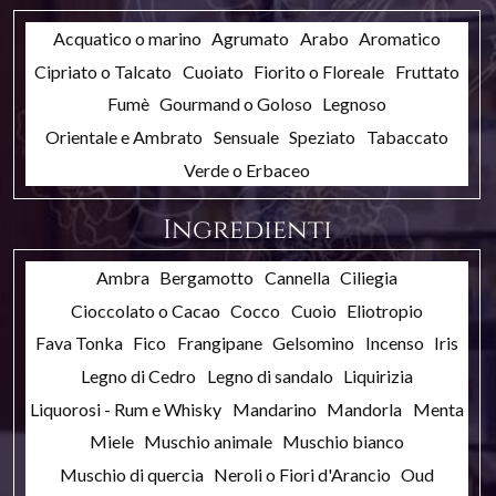
Acquatico o marino
Agrumato
Arabo
Aromatico
Cipriato o Talcato
Cuoiato
Fiorito o Floreale
Fruttato
Fumè
Gourmand o Goloso
Legnoso
Orientale e Ambrato
Sensuale
Speziato
Tabaccato
Verde o Erbaceo
Ingredienti
Ambra
Bergamotto
Cannella
Ciliegia
Cioccolato o Cacao
Cocco
Cuoio
Eliotropio
Fava Tonka
Fico
Frangipane
Gelsomino
Incenso
Iris
Legno di Cedro
Legno di sandalo
Liquirizia
Liquorosi - Rum e Whisky
Mandarino
Mandorla
Menta
Miele
Muschio animale
Muschio bianco
Muschio di quercia
Neroli o Fiori d'Arancio
Oud