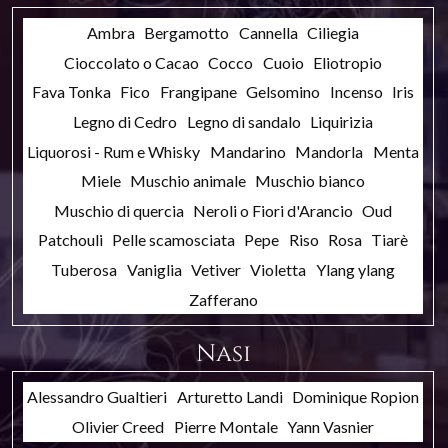
Ambra
Bergamotto
Cannella
Ciliegia
Cioccolato o Cacao
Cocco
Cuoio
Eliotropio
Fava Tonka
Fico
Frangipane
Gelsomino
Incenso
Iris
Legno di Cedro
Legno di sandalo
Liquirizia
Liquorosi - Rum e Whisky
Mandarino
Mandorla
Menta
Miele
Muschio animale
Muschio bianco
Muschio di quercia
Neroli o Fiori d'Arancio
Oud
Patchouli
Pelle scamosciata
Pepe
Riso
Rosa
Tiarè
Tuberosa
Vaniglia
Vetiver
Violetta
Ylang ylang
Zafferano
Nasi
Alessandro Gualtieri
Arturetto Landi
Dominique Ropion
Olivier Creed
Pierre Montale
Yann Vasnier