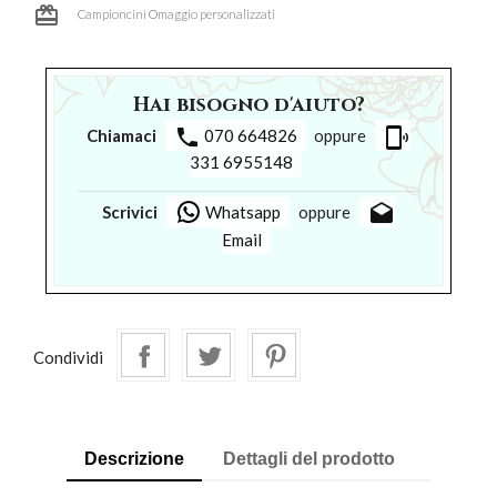
card_giftcard
Campioncini Omaggio personalizzati
Hai bisogno d'aiuto?
phone
phonelink_ring
Chiamaci
070 664826
oppure
331 6955148
drafts
Scrivici
Whatsapp
oppure
Email
Condividi
Descrizione
Dettagli del prodotto