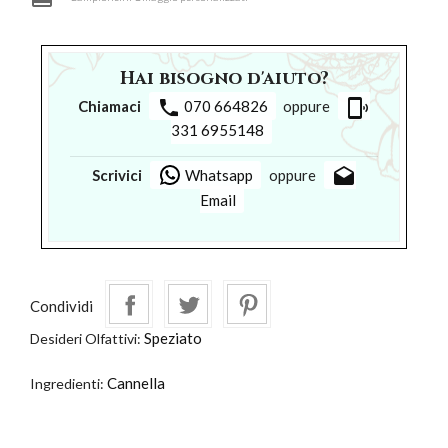
Hai bisogno d'aiuto?
phone
phonelink_ring
Chiamaci
070 664826
oppure
331 6955148
drafts
Scrivici
Whatsapp
oppure
Email
Condividi
Speziato
Desideri Olfattivi:
Cannella
Ingredienti: