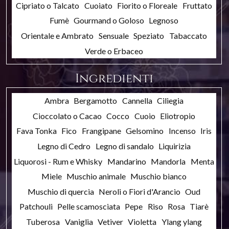
Cipriato o Talcato
Cuoiato
Fiorito o Floreale
Fruttato
Fumè
Gourmand o Goloso
Legnoso
Orientale e Ambrato
Sensuale
Speziato
Tabaccato
Verde o Erbaceo
Ingredienti
Ambra
Bergamotto
Cannella
Ciliegia
Cioccolato o Cacao
Cocco
Cuoio
Eliotropio
Fava Tonka
Fico
Frangipane
Gelsomino
Incenso
Iris
Legno di Cedro
Legno di sandalo
Liquirizia
Liquorosi - Rum e Whisky
Mandarino
Mandorla
Menta
Miele
Muschio animale
Muschio bianco
Muschio di quercia
Neroli o Fiori d'Arancio
Oud
Patchouli
Pelle scamosciata
Pepe
Riso
Rosa
Tiarè
Tuberosa
Vaniglia
Vetiver
Violetta
Ylang ylang