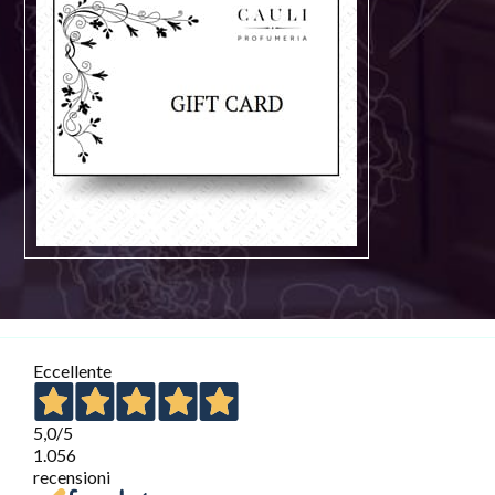
Eccellente
5,0
/5
1.056
recensioni