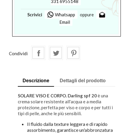
331 6955148
drafts
Scrivici
Whatsapp
oppure
Email
Condividi
Descrizione
Dettagli del prodotto
SOLARE VISO E CORPO. Darling spf 20
è una
crema solare resistente all'acqua e a media
protezione, perfetta per viso e corpo e per tutti i
tipi di pelle, anche le più sensibili.
Il fluido dalla texture leggera e di rapido
assorbimento, garantisce un'abbronzatura