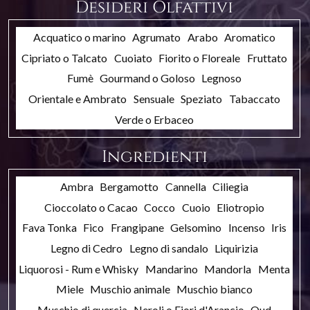
Desideri Olfattivi
Acquatico o marino
Agrumato
Arabo
Aromatico
Cipriato o Talcato
Cuoiato
Fiorito o Floreale
Fruttato
Fumè
Gourmand o Goloso
Legnoso
Orientale e Ambrato
Sensuale
Speziato
Tabaccato
Verde o Erbaceo
Ingredienti
Ambra
Bergamotto
Cannella
Ciliegia
Cioccolato o Cacao
Cocco
Cuoio
Eliotropio
Fava Tonka
Fico
Frangipane
Gelsomino
Incenso
Iris
Legno di Cedro
Legno di sandalo
Liquirizia
Liquorosi - Rum e Whisky
Mandarino
Mandorla
Menta
Miele
Muschio animale
Muschio bianco
Muschio di quercia
Neroli o Fiori d'Arancio
Oud