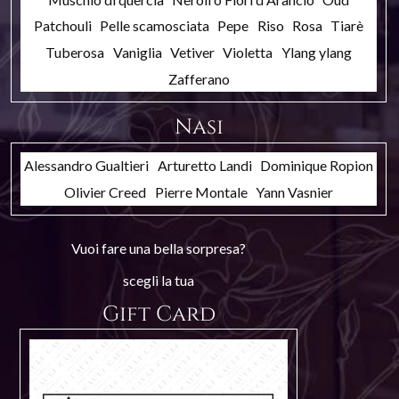
Patchouli
Pelle scamosciata
Pepe
Riso
Rosa
Tiarè
Tuberosa
Vaniglia
Vetiver
Violetta
Ylang ylang
Zafferano
Nasi
Alessandro Gualtieri
Arturetto Landi
Dominique Ropion
Olivier Creed
Pierre Montale
Yann Vasnier
Vuoi fare una bella sorpresa?
scegli la tua
Gift Card