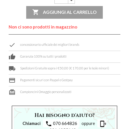

AGGIUNGI AL CARRELLO
Non ci sono prodotti in magazzino
done
concessionario ufficiale dei migliori brands
thumb_up
Garanzia 100% su tutti i prodotti
local_shipping
Spedizioni Gratuite sopra i €50,00 (€ 170,00 per le Isole minori)
credit_card
Pagamenti sicuri con Paypal e Gestpay
card_giftcard
Campioncini Omaggio personalizzati
Hai bisogno d'aiuto?
phone
phonelink_ring
Chiamaci
070 664826
oppure