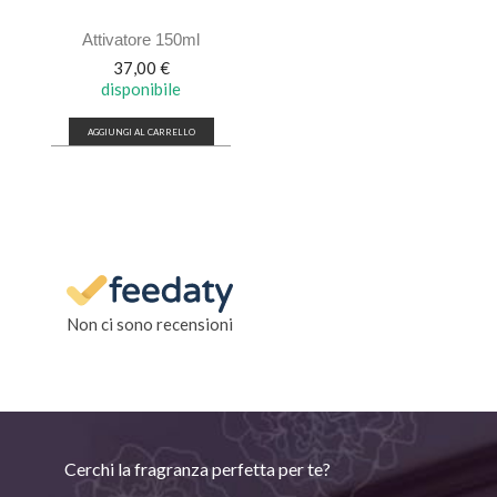
Attivatore 150ml
Prezzo
37,00 €
disponibile
AGGIUNGI AL CARRELLO
Non ci sono recensioni
Cerchi la fragranza perfetta per te?