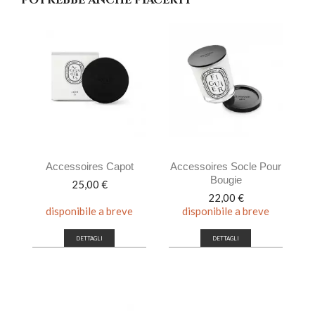
POTREBBE ANCHE PIACERTI
Accessoires Capot
Accessoires Socle Pour
Bougie
Prezzo
25,00 €
Prezzo
22,00 €
disponibile a breve
disponibile a breve
DETTAGLI
DETTAGLI