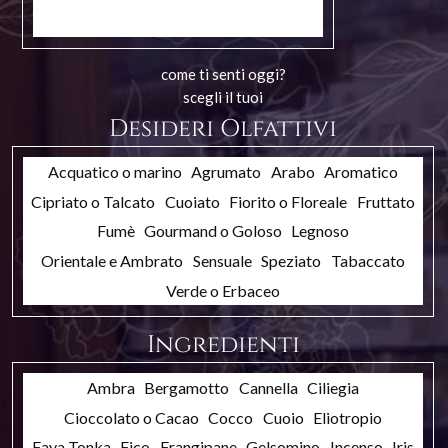
come ti senti oggi?
scegli il tuoi
Desideri Olfattivi
Acquatico o marino
Agrumato
Arabo
Aromatico
Cipriato o Talcato
Cuoiato
Fiorito o Floreale
Fruttato
Fumè
Gourmand o Goloso
Legnoso
Orientale e Ambrato
Sensuale
Speziato
Tabaccato
Verde o Erbaceo
Ingredienti
Ambra
Bergamotto
Cannella
Ciliegia
Cioccolato o Cacao
Cocco
Cuoio
Eliotropio
Fava Tonka
Fico
Frangipane
Gelsomino
Incenso
Iris