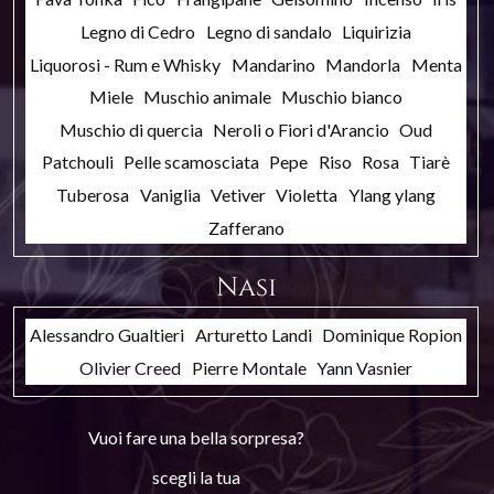
Legno di Cedro
Legno di sandalo
Liquirizia
Liquorosi - Rum e Whisky
Mandarino
Mandorla
Menta
Miele
Muschio animale
Muschio bianco
Muschio di quercia
Neroli o Fiori d'Arancio
Oud
Patchouli
Pelle scamosciata
Pepe
Riso
Rosa
Tiarè
Tuberosa
Vaniglia
Vetiver
Violetta
Ylang ylang
Zafferano
Nasi
Alessandro Gualtieri
Arturetto Landi
Dominique Ropion
Olivier Creed
Pierre Montale
Yann Vasnier
Vuoi fare una bella sorpresa?
scegli la tua