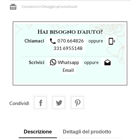
card_giftcard
Campioncini Omaggio personalizzati
Hai bisogno d'aiuto?
phone
phonelink_ring
Chiamaci
070 664826
oppure
331 6955148
drafts
Scrivici
Whatsapp
oppure
Email
Condividi
Descrizione
Dettagli del prodotto