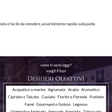
ta e facile da stendere, assorbimento rapido sulla pelle.
come ti senti oggi?
scegli il tuoi
Desideri Olfattivi
Acquatico o marino
Agrumato
Arabo
Aromatico
Cipriato o Talcato
Cuoiato
Fiorito o Floreale
Fruttato
Fumè
Gourmand o Goloso
Legnoso
Orientale e Ambrato
Sensuale
Speziato
Tabaccato