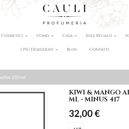
Cosmetici
Uomo
Casa
Idee Regalo
S
I Più Desiderati
Blog
Contatti
utter 250 ml
KIWI & MANGO A
ML - MINUS 417
32,00 €