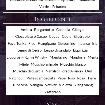
Verde o Erbaceo
Ingredienti
Ambra
Bergamotto
Cannella
Ciliegia
Cioccolato o Cacao
Cocco
Cuoio
Eliotropio
Fava Tonka
Fico
Frangipane
Gelsomino
Incenso
Iris
Legno di Cedro
Legno di sandalo
Liquirizia
Liquorosi - Rum e Whisky
Mandarino
Mandorla
Menta
Miele
Muschio animale
Muschio bianco
Muschio di quercia
Neroli o Fiori d'Arancio
Oud
Patchouli
Pelle scamosciata
Pepe
Riso
Rosa
Tiarè
Tuberosa
Vaniglia
Vetiver
Violetta
Ylang ylang
Zafferano
Nasi