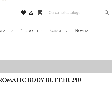
shopping_cart
favorite


olari
Prodotti
Marchi
Novità
ROMATIC BODY BUTTER 250