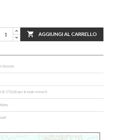

AGGIUNGI AL CARRELLO
ori brands
 (€ 170,00 per le Isole minori)
stpay
zati