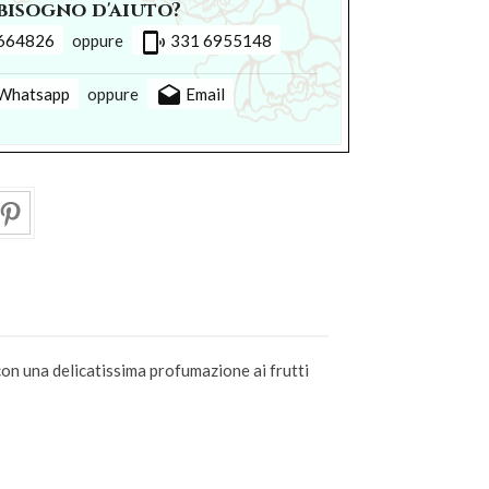
bisogno d'aiuto?
phonelink_ring
664826
oppure
331 6955148
drafts
Whatsapp
oppure
Email
 una delicatissima profumazione ai frutti