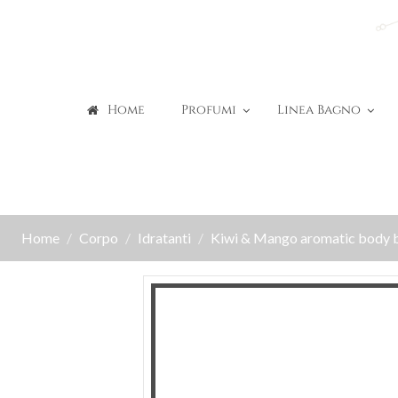
Home
Profumi
Linea Bagno
Home
Corpo
Idratanti
Kiwi & Mango aromatic body b