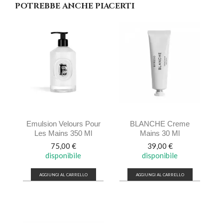
POTREBBE ANCHE PIACERTI
Emulsion Velours Pour
BLANCHE Creme
Les Mains 350 Ml
Mains 30 Ml
Prezzo
Prezzo
75,00 €
39,00 €
disponibile
disponibile
AGGIUNGI AL CARRELLO
AGGIUNGI AL CARRELLO