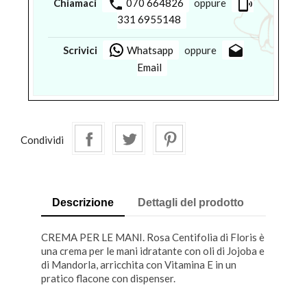
phone
phonelink_ring
Chiamaci
070 664826
oppure
331 6955148
drafts
Scrivici
Whatsapp
oppure
Email
Condividi
Descrizione
Dettagli del prodotto
CREMA PER LE MANI. Rosa Centifolia di Floris è
una crema per le mani idratante con oli di Jojoba e
di Mandorla, arricchita con Vitamina E in un
pratico flacone con dispenser.