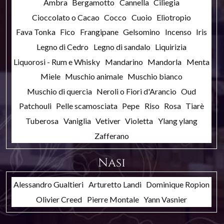
Ambra
Bergamotto
Cannella
Ciliegia
Cioccolato o Cacao
Cocco
Cuoio
Eliotropio
Fava Tonka
Fico
Frangipane
Gelsomino
Incenso
Iris
Legno di Cedro
Legno di sandalo
Liquirizia
Liquorosi - Rum e Whisky
Mandarino
Mandorla
Menta
Miele
Muschio animale
Muschio bianco
Muschio di quercia
Neroli o Fiori d'Arancio
Oud
Patchouli
Pelle scamosciata
Pepe
Riso
Rosa
Tiarè
Tuberosa
Vaniglia
Vetiver
Violetta
Ylang ylang
Zafferano
Nasi
Alessandro Gualtieri
Arturetto Landi
Dominique Ropion
Olivier Creed
Pierre Montale
Yann Vasnier