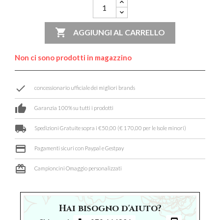

AGGIUNGI AL CARRELLO
Non ci sono prodotti in magazzino
done
concessionario ufficiale dei migliori brands
thumb_up
Garanzia 100% su tutti i prodotti
local_shipping
Spedizioni Gratuite sopra i €50,00 (€ 170,00 per le Isole minori)
credit_card
Pagamenti sicuri con Paypal e Gestpay
card_giftcard
Campioncini Omaggio personalizzati
Hai bisogno d'aiuto?